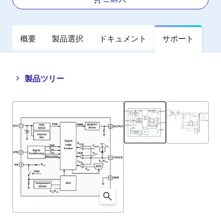
概要
製品選択
ドキュメント
サポート
Close
Open
製品ツリー
product
product
tree
tree
menu
menu