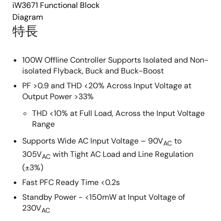
iW3671 Functional Block
Diagram
特長
100W Offline Controller Supports Isolated and Non-
isolated Flyback, Buck and Buck-Boost
PF >0.9 and THD <20% Across Input Voltage at
Output Power >33%
THD <10% at Full Load, Across the Input Voltage
Range
Supports Wide AC Input Voltage – 90V
to
AC
305V
with Tight AC Load and Line Regulation
AC
(±3%)
Fast PFC Ready Time <0.2s
Standby Power - <150mW at Input Voltage of
230V
AC