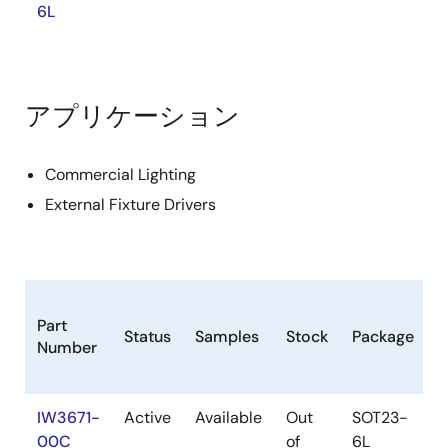
6L
アプリケーション
Commercial Lighting
External Fixture Drivers
L
Part
Status
Samples
Stock
Package
C
Number
(
IW3671-
Active
Available
Out
SOT23-
00C
of
6L