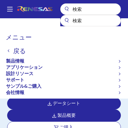
メ
イ
A
ン
Main
コ
全製品リスト
パワー & パワーマネジメント
ソリッドステート照明
navigation
ン
ソリッドステート照明用ドライバIC
iW3671
パ
メニュー
テ
ン
iW3671
ン
戻る
ツ
く
アクティブ
に
ず
製品情報
Power Factor Correction Flyback
移
アプリケーション
動
Controller for Front-End Power
設計リソース
Conversion in Commercial SSL
サポート
サンプル&ご購入
Lighting
会社情報
データシート
製品概要
ご購入