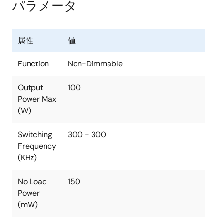
パラメータ
属性
値
Function
Non-Dimmable
Output
100
Power Max
(W)
Switching
300 - 300
Frequency
(KHz)
No Load
150
Power
(mW)