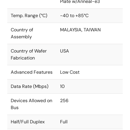
Plate w/Anneal-e3
Temp. Range (°C)
-40 to +85°C
Country of
MALAYSIA, TAIWAN
Assembly
Country of Wafer
USA
Fabrication
Advanced Features
Low Cost
Data Rate (Mbps)
10
Devices Allowed on
256
Bus
Half/Full Duplex
Full