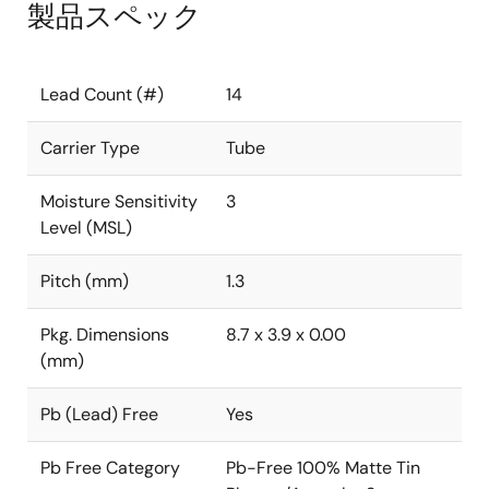
製品スペック
Lead Count (#)
14
Carrier Type
Tube
Moisture Sensitivity
3
Level (MSL)
Pitch (mm)
1.3
Pkg. Dimensions
8.7 x 3.9 x 0.00
(mm)
Pb (Lead) Free
Yes
Pb Free Category
Pb-Free 100% Matte Tin