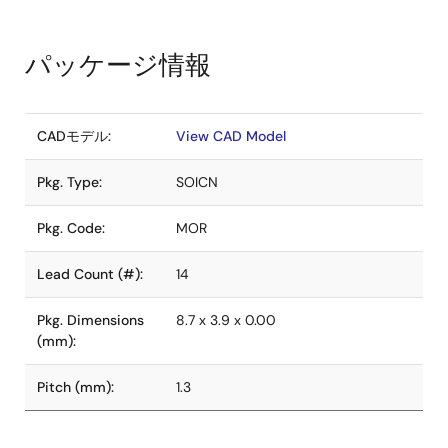
パッケージ情報
CADモデル:
View CAD Model
Pkg. Type:
SOICN
Pkg. Code:
MOR
Lead Count (#):
14
Pkg. Dimensions
8.7 x 3.9 x 0.00
(mm):
Pitch (mm):
1.3