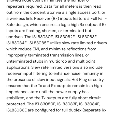
allowed node count minimizes the number of
repeaters required. Data for all meters is then read
out from the concentrator via a single access port, or
a wireless link. Receiver (Rx) inputs feature a Full Fail-
Safe design, which ensures a logic high Rx output if Rx
inputs are floating, shorted, or terminated but
undriven. The ISL83080E, ISL83082E, ISL83083E,
ISL83084E, ISL83085E utilize slew rate limited drivers
which reduce EMI, and minimize reflections from
improperly terminated transmission lines, or
unterminated stubs in multidrop and multipoint
applications. Slew rate limited versions also include
receiver input filtering to enhance noise immunity in
the presence of slow input signals. Hot Plug circuitry
ensures that the Tx and Rx outputs remain in a high
impedance state until the power supply has
stabilized, and the Tx outputs are fully short circuit
protected. The ISL83080E, ISL83083E, ISL83084E,
ISL83086E are configured for full duplex (separate Rx