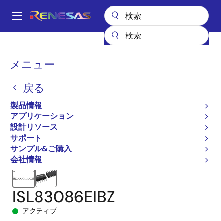
メ
イ
A
ン
Main
コ
全製品リスト
インタフェース
navigation
ン
RS-485/422、RS-232、およびマルチプロトコルトランシーバ
パ
メニュー
テ
ISL83086E
ISL83086EIBZ
ン
ン
戻る
ツ
く
に
製品情報
ず
移
アプリケーション
動
設計リソース
サポート
サンプル&ご購入
会社情報
ISL83086EIBZ
アクティブ