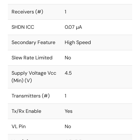
Receivers (#)
1
SHDN ICC
0.07 µA
Secondary Feature
High Speed
Slew Rate Limited
No
Supply Voltage Vcc
4.5
(Min) (V)
Transmitters (#)
1
Tx/Rx Enable
Yes
VL Pin
No