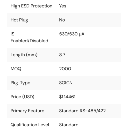
High ESD Protection
Yes
Hot Plug
No
IS
530/530 µA
Enabled/Disabled
Length (mm)
8.7
MOQ
2000
Pkg. Type
SOICN
Price (USD)
$1.14461
Primary Feature
Standard RS-485/422
Qualification Level
Standard