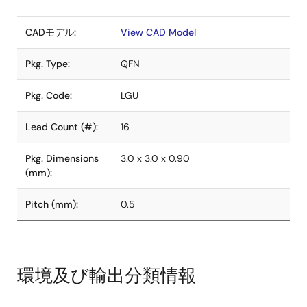
CADモデル:
View CAD Model
Pkg. Type:
QFN
Pkg. Code:
LGU
Lead Count (#):
16
Pkg. Dimensions
3.0 x 3.0 x 0.90
(mm):
Pitch (mm):
0.5
環境及び輸出分類情報