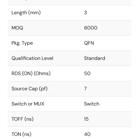
Length (mm)
3
MOQ
6000
Pkg. Type
QFN
Qualification Level
Standard
RDS (ON) (Ohms)
50
Source Cap (pf)
7
Switch or MUX
Switch
TOFF (ns)
15
TON (ns)
40