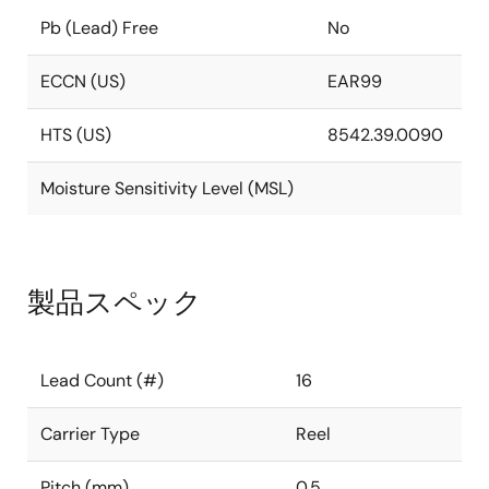
Pb (Lead) Free
No
ECCN (US)
EAR99
HTS (US)
8542.39.0090
Moisture Sensitivity Level (MSL)
製品スペック
Lead Count (#)
16
Carrier Type
Reel
Pitch (mm)
0.5