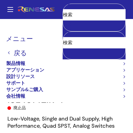
メ
イ
A
ン
Main
消去
コ
全製品リスト
スイッチ＆マルチプレクサ
アナログスイッチ
navigation
ン
ISL43142
ISL43142IR-T
パ
メニュー
テ
ン
ン
戻る
ツ
く
に
製品情報
ず
移
アプリケーション
動
設計リソース
サポート
サンプル&ご購入
会社情報
ISL43142IR-T
廃止品
Low-Voltage, Single and Dual Supply, High
Performance, Quad SPST, Analog Switches