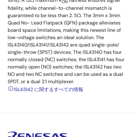
18ns). A 12Ω maximum R
flatness ensures signal
ON
fidelity, while channel-to-channel mismatch is
guaranteed to be less than 2. 5Ω. The 3mm x 3mm
Quad No- Lead Flatpack (QFN) package alleviates
board space limitations, making this newest line of
low-voltage switches an ideal solution. The
ISL43140/ISL43141/ISL43142 are quad single-pole/
single-throw (SPST) devices. The ISL43140 has four
normally closed (NC) switches; the ISL43141 has four
normally open (NO) switches; the ISL43142 has two
NO and two NC switches and can be used as a dual
SPDT, or a dual 2:1 multiplexer.
ISL43142 に関するすべての情報