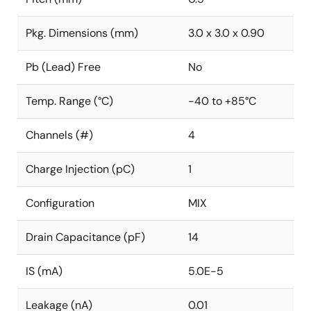
Pkg. Dimensions (mm)
3.0 x 3.0 x 0.90
Pb (Lead) Free
No
Temp. Range (°C)
-40 to +85°C
Channels (#)
4
Charge Injection (pC)
1
Configuration
MIX
Drain Capacitance (pF)
14
IS (mA)
5.0E-5
Leakage (nA)
0.01