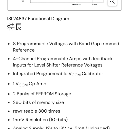
ISL24837 Functional Diagram
特長
8 Programmable Voltages with Band Gap trimmed
Reference
4-Channel Programmable Amps with feedback
inputs for Level Shifter Reference Voltages
Integrated Programmable V
Calibrator
COM
1 V
Op Amp
COM
2 Banks of EEPROM Storage
260 bits of memory size
rewriteable 300 times
15mV Resolution (10-bits)
Analog Supply: 12V to 18V @ 15mA (Unloaded)