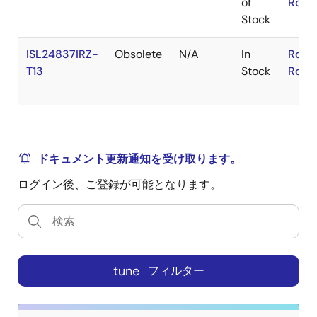
of
RoHS
Stock
ISL24837IRZ-
Obsolete
N/A
In
RoHS
T13
Stock
RoHS
ドキュメント更新通知を受け取ります。
ログイン後、ご登録が可能となります。
tune
フィルター