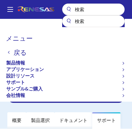
メ
イ
A
ン
Main
コ
全製品リスト
アンプ
専用アンプ
navigation
ン
ディスプレイ用プログラマブルガンマリファレンスアンプ
パ
メニュー
ISL24837
テ
ン
ン
ISL24837
戻る
ツ
く
に
ず
製品情報
廃止品
移
アプリケーション
8-Channel Programmable I2C TFT-
動
設計リソース
LCD Reference Voltage Generator
サポート
サンプル&ご購入
会社情報
データシート
概要
製品選択
ドキュメント
サポート