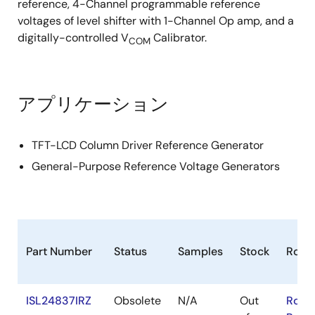
reference, 4-Channel programmable reference
voltages of level shifter with 1-Channel Op amp, and a
digitally-controlled V
Calibrator.
COM
アプリケーション
TFT-LCD Column Driver Reference Generator
General-Purpose Reference Voltage Generators
Part Number
Status
Samples
Stock
RoHS
ISL24837IRZ
Obsolete
N/A
Out
RoHS