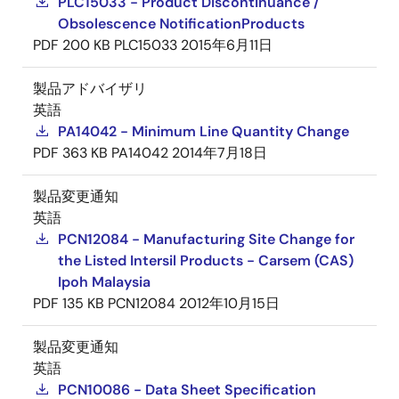
PLC15033 - Product Discontinuance /
Obsolescence NotificationProducts
PDF
200 KB
PLC15033
2015年6月11日
製品アドバイザリ
英語
PA14042 - Minimum Line Quantity Change
PDF
363 KB
PA14042
2014年7月18日
製品変更通知
英語
PCN12084 - Manufacturing Site Change for
the Listed Intersil Products - Carsem (CAS)
Ipoh Malaysia
PDF
135 KB
PCN12084
2012年10月15日
製品変更通知
英語
PCN10086 - Data Sheet Specification