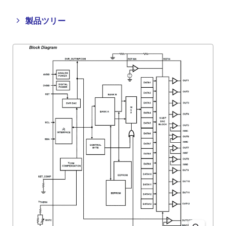
Close
Open
製品ツリー
product
product
tree
tree
menu
menu