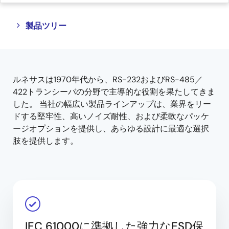
Close
Open
製品ツリー
product
product
tree
tree
menu
menu
ルネサスは1970年代から、RS-232およびRS-485／
422トランシーバの分野で主導的な役割を果たしてきま
した。 当社の幅広い製品ラインアップは、業界をリー
ドする堅牢性、高いノイズ耐性、および柔軟なパッケ
ージオプションを提供し、あらゆる設計に最適な選択
肢を提供します。
IEC 61000に準拠した強力なESD保