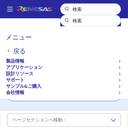
メ
イ
A
ン
Main
コ
全製品リスト
インタフェース
navigation
ン
RS-485/422、RS-232、およびマルチプロトコルトランシーバ
パ
メニュー
テ
ン
RS-485/422、RS-232、お
ン
戻る
ツ
く
よびマルチプロトコルトラ
に
ず
製品情報
ンシーバ
移
アプリケーション
動
設計リソース
サポート
プロダクトセレクタ
サンプル&ご購入
会社情報
クロスリファレンス
ページセクションへ移動：