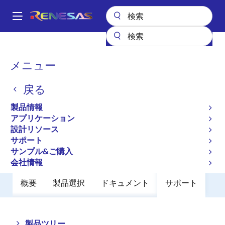
メ
イ
A
ン
Main
コ
全製品リスト
インタフェース
光インターコネクト
navigation
ン
光トランスインピーダンスアンプ（TIA）
HXR6112
パ
メニュー
テ
ン
HXR6112
ン
戻る
ツ
く
アクティブ
に
ず
製品情報
16Gb/s Limited TIA Receiver
移
アプリケーション
動
設計リソース
サポート
ご購入
サンプル&ご購入
会社情報
概要
製品選択
ドキュメント
サポート
Close
Open
製品ツリー