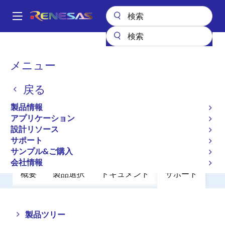
メ
イ
A
ン
Main
コ
全製品リスト
アンプ
オペアンプ
汎用オペアンプ
HA17458F
navigation
ン
パ
メニュー
HA17458F
テ
ン
ン
戻る
廃止品
ツ
く
に
Operational Amplifiers
ず
製品情報
移
アプリケーション
動
設計リソース
データシート
サポート
サンプル&ご購入
会社情報
概要
製品選択
ドキュメント
サポート
Close
Open
製品ツリー