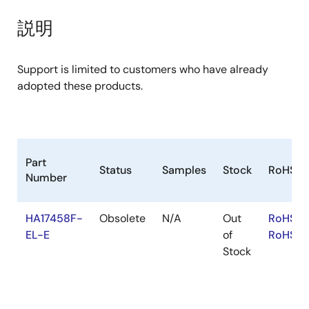
product
product
tree
tree
説明
menu
menu
Support is limited to customers who have already
adopted these products.
Part
Status
Samples
Stock
RoHS
Number
HA17458F-
Obsolete
N/A
Out
RoHS:E
EL-E
of
RoHS:J
Stock