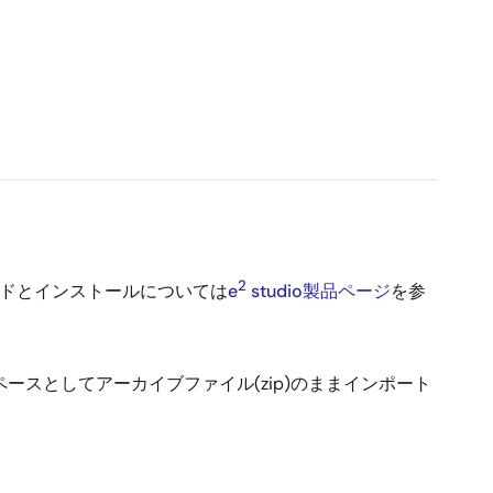
2
ロードとインストールについては
e
studio製品ページ
を参
ペースとしてアーカイブファイル(zip)のままインポート