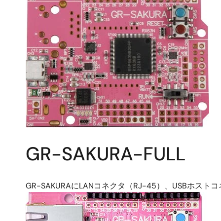
GR-SAKURA-FULL
GR-SAKURAにLANコネクタ（RJ-45）、USB