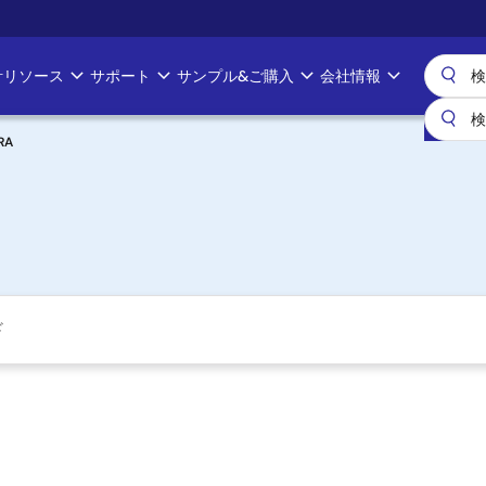
計リソース
サポート
サンプル&ご購入
会社情報
RA
ド