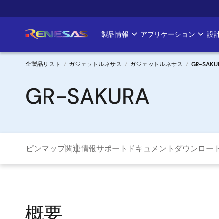
メ
イ
ン
製品情報
アプリケーション
設
Main
コ
ン
navigation
テ
全製品リスト
ガジェットルネサス
ガジェットルネサス
GR-SAKU
ン
パ
GR-SAKURA
ツ
に
ン
移
く
動
ず
ピンマップ
関連情報
サポート
ドキュメント
ダウンロー
概要