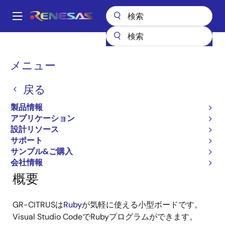
メ
イ
A
ン
Main
コ
全製品リスト
ガジェットルネサス
ガジェットルネサス
navigation
ン
GR-CITRUS
パ
メニュー
テ
ン
GR-CITRUS
ン
戻る
ツ
く
に
ず
製品情報
移
アプリケーション
ページセクションへ移動：
動
設計リソース
サポート
サンプル&ご購入
会社情報
概要
GR-CITRUSは
Ruby
が気軽に使える小型ボードです。
Visual Studio CodeでRubyプログラムができます。