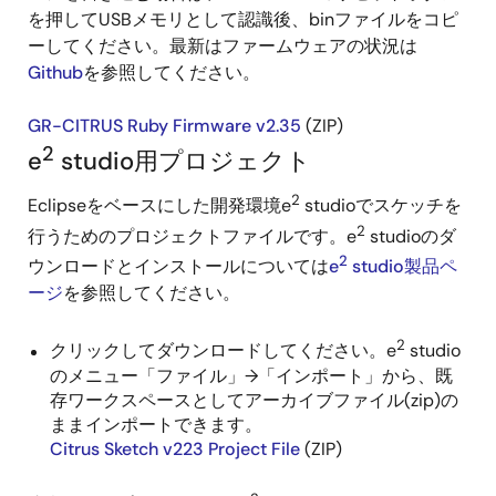
を押してUSBメモリとして認識後、binファイルをコピ
ーしてください。最新はファームウェアの状況は
Github
を参照してください。
GR-CITRUS Ruby Firmware v2.35
(ZIP)
2
e
studio用プロジェクト
2
Eclipseをベースにした開発環境e
studioでスケッチを
2
行うためのプロジェクトファイルです。e
studioのダ
2
ウンロードとインストールについては
e
studio製品ペ
ージ
を参照してください。
2
クリックしてダウンロードしてください。e
studio
のメニュー「ファイル」→「インポート」から、既
存ワークスペースとしてアーカイブファイル(zip)の
ままインポートできます。
Citrus Sketch v223 Project File
(ZIP)