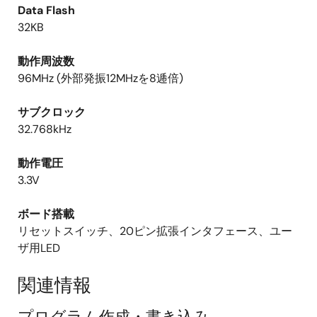
Data Flash
32KB
動作周波数
96MHz (外部発振12MHzを8逓倍)
サブクロック
32.768kHz
動作電圧
3.3V
ボード搭載
リセットスイッチ、20ピン拡張インタフェース、ユー
ザ用LED
関連情報
プログラム作成・書き込み