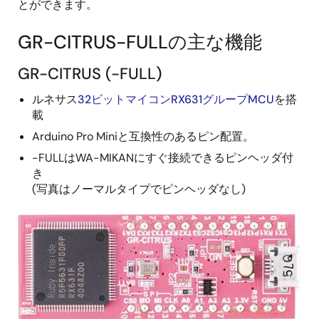
とができます。
GR-CITRUS-FULLの主な機能
GR-CITRUS (-FULL)
ルネサス
32ビットマイコンRX631グループMCU
を搭
載
Arduino Pro Miniと互換性のあるピン配置。
-FULLはWA-MIKANにすぐ接続できるピンヘッダ付
き
(写真はノーマルタイプでピンヘッダなし)