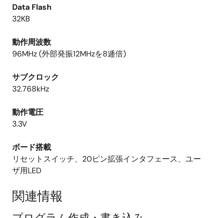
Data Flash
32KB
動作周波数
96MHz (外部発振12MHzを8逓倍)
サブクロック
32.768kHz
動作電圧
3.3V
ボード搭載
リセットスイッチ、20ピン拡張インタフェース、ユー
ザ用LED
関連情報
プログラム作成・書き込み