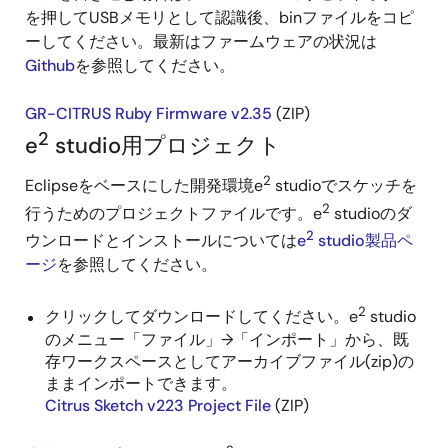
を押してUSBメモリとして認識後、binファイルをコピ
ーしてください。最新はファームウェアの状況は
Github
を参照してください。
GR-CITRUS Ruby Firmware v2.35
(ZIP)
2
e
studio用プロジェクト
2
Eclipseをベースにした開発環境e
studioでスケッチを
2
行うためのプロジェクトファイルです。e
studioのダ
2
ウンロードとインストールについては
e
studio製品ペ
ージ
を参照してください。
2
クリックしてダウンロードしてください。e
studio
のメニュー「ファイル」→「インポート」から、既
存ワークスペースとしてアーカイブファイル(zip)の
ままインポートできます。
Citrus Sketch v223 Project File
(ZIP)