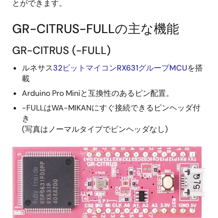
とができます。
GR-CITRUS-FULLの主な機能
GR-CITRUS (-FULL)
ルネサス
32ビットマイコンRX631グループMCU
を搭
載
Arduino Pro Miniと互換性のあるピン配置。
-FULLはWA-MIKANにすぐ接続できるピンヘッダ付
き
(写真はノーマルタイプでピンヘッダなし)