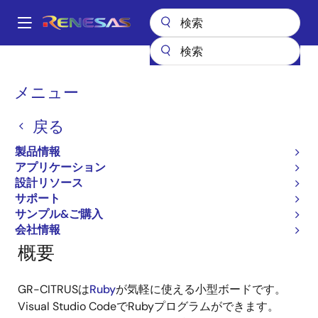
メ
イ
A
ン
Main
コ
全製品リスト
ガジェットルネサス
ガジェットルネサス
navigation
ン
GR-CITRUS
パ
メニュー
テ
ン
GR-CITRUS
ン
戻る
ツ
く
に
ず
製品情報
移
アプリケーション
ページセクションへ移動：
動
設計リソース
サポート
サンプル&ご購入
会社情報
概要
GR-CITRUSは
Ruby
が気軽に使える小型ボードです。
Visual Studio CodeでRubyプログラムができます。