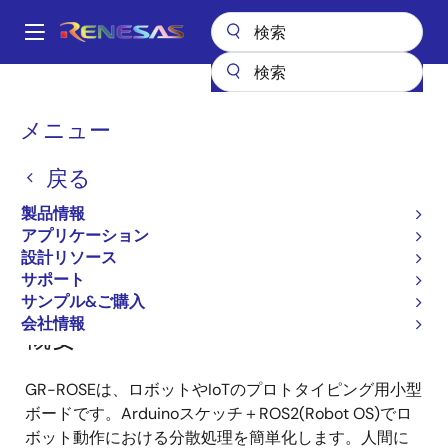
メ
イ
A
ン
Main
コ
全製品リスト
ガジェットルネサス
ガジェットルネサス
GR-ROSE
navigation
ン
パ
メニュー
GR-ROSE
テ
ン
ン
戻る
ツ
く
に
ず
製品情報
ページセクションへ移動：
移
アプリケーション
動
設計リソース
サポート
サンプル&ご購入
会社情報
概要
GR-ROSEは、ロボットやIoTのプロトタイピング用小型
ボードです。Arduinoスケッチ＋ROS2(Robot OS)でロ
ボット動作における分散処理を簡単化します。人間に