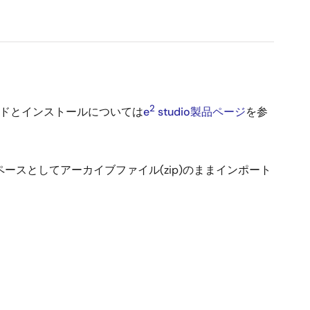
2
ロードとインストールについては
e
studio製品ページ
を参
ペースとしてアーカイブファイル(zip)のままインポート