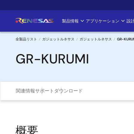
メ
イ
ン
製品情報
アプリケーション
設
Main
コ
ン
navigation
テ
全製品リスト
ガジェットルネサス
ガジェットルネサス
GR-KURU
ン
パ
GR-KURUMI
ツ
に
ン
移
く
動
ず
関連情報
サポート
ダウンロード
概要