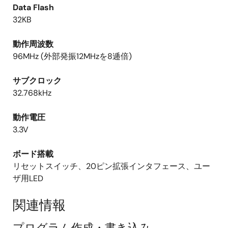
Data Flash
32KB
動作周波数
96MHz (外部発振12MHzを8逓倍)
サブクロック
32.768kHz
動作電圧
3.3V
ボード搭載
リセットスイッチ、20ピン拡張インタフェース、ユー
ザ用LED
関連情報
プログラム作成・書き込み