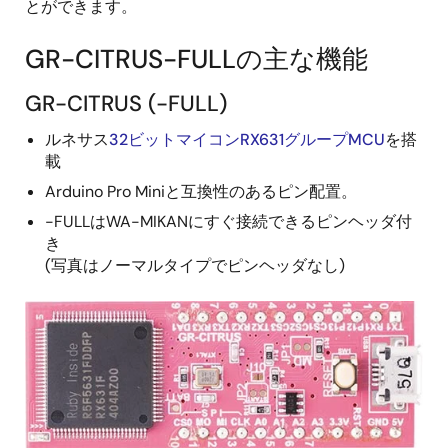
とができます。
GR-CITRUS-FULLの主な機能
GR-CITRUS (-FULL)
ルネサス
32ビットマイコンRX631グループMCU
を搭
載
Arduino Pro Miniと互換性のあるピン配置。
-FULLはWA-MIKANにすぐ接続できるピンヘッダ付
き
(写真はノーマルタイプでピンヘッダなし)