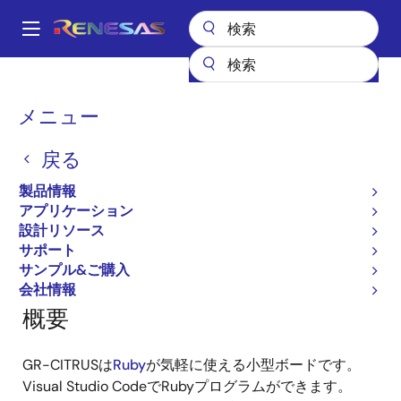
メ
イ
A
ン
Main
コ
全製品リスト
ガジェットルネサス
ガジェットルネサス
navigation
ン
GR-CITRUS
パ
メニュー
テ
ン
GR-CITRUS
ン
戻る
ツ
く
に
ず
製品情報
移
アプリケーション
ページセクションへ移動：
動
設計リソース
サポート
サンプル&ご購入
会社情報
概要
GR-CITRUSは
Ruby
が気軽に使える小型ボードです。
Visual Studio CodeでRubyプログラムができます。