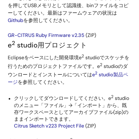
を押してUSBメモリとして認識後、binファイルをコピ
ーしてください。最新はファームウェアの状況は
Github
を参照してください。
GR-CITRUS Ruby Firmware v2.35
(ZIP)
2
e
studio用プロジェクト
2
Eclipseをベースにした開発環境e
studioでスケッチを
2
行うためのプロジェクトファイルです。e
studioのダ
2
ウンロードとインストールについては
e
studio製品ペ
ージ
を参照してください。
2
クリックしてダウンロードしてください。e
studio
のメニュー「ファイル」→「インポート」から、既
存ワークスペースとしてアーカイブファイル(zip)の
ままインポートできます。
Citrus Sketch v223 Project File
(ZIP)