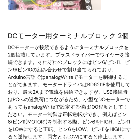
DCモーター用ターミナルブロック 2個
DCモーターが接続できるようにターミナルブロックを
2個搭載しています。プラスドライバーでワイヤーを接
続できます。それぞれのブロックにはピン6/ピン11、ピ
ン9/ピン10の組み合わせで割り当てられており、
Arduino言語ではanalogWriteでモーターを制御するこ
とができます。モータードライバはBD6211Fを使用して
おり、最大2Aまで電流を供給できますが、USB接続時
はPCへの過負荷につながるため、小型なDCモーターで
あってもanalogWriteで設定する値は100程度としてく
ださい。モーター制御は正転逆転ができ、例えばピン
6/ピン11(MOTOR1)を制御する際、ピン6をHIGH、ピン11
をLOWにすると正転、ピン6をLOW、ピン11をHIGHにす
ると逆転します。両方ともLOWにすると停止します。