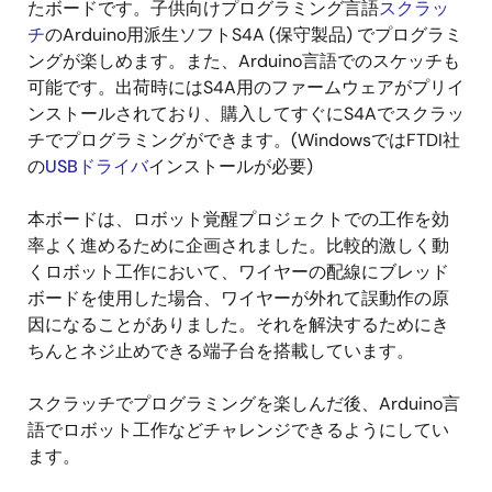
たボードです。子供向けプログラミング言語
スクラッ
チ
のArduino用派生ソフトS4A (保守製品) でプログラミ
ングが楽しめます。また、Arduino言語でのスケッチも
可能です。出荷時にはS4A用のファームウェアがプリイ
ンストールされており、購入してすぐにS4Aでスクラッ
チでプログラミングができます。(WindowsではFTDI社
の
USBドライバ
インストールが必要)
本ボードは、ロボット覚醒プロジェクトでの工作を効
率よく進めるために企画されました。比較的激しく動
くロボット工作において、ワイヤーの配線にブレッド
ボードを使用した場合、ワイヤーが外れて誤動作の原
因になることがありました。それを解決するためにき
ちんとネジ止めできる端子台を搭載しています。
スクラッチでプログラミングを楽しんだ後、Arduino言
語でロボット工作などチャレンジできるようにしてい
ます。