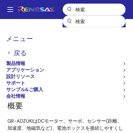
メ
イ
A
ン
Main
コ
全製品リスト
ガジェットルネサス
ガジェットルネサス
navigation
ン
GR-ADZUKI
パ
メニュー
テ
ン
GR-ADZUKI
ン
戻る
ツ
く
に
ず
製品情報
移
アプリケーション
ページセクションへ移動：
動
設計リソース
サポート
サンプル&ご購入
会社情報
概要
GR-ADZUKIはDCモーター、サーボ、センサー(距離、
加速度、地磁気など)、電池ボックスを接続しやすくし