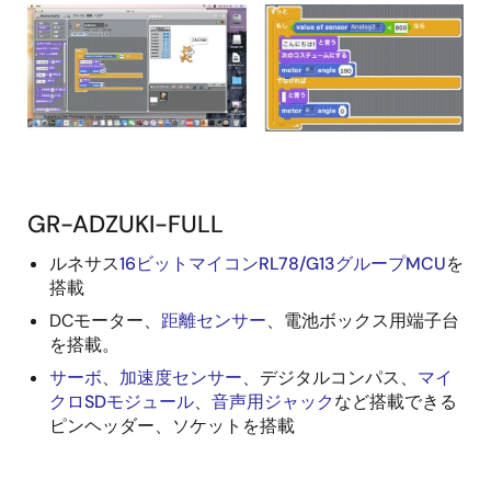
GR-ADZUKI-FULL
ルネサス
16ビットマイコンRL78/G13グループMCU
を
搭載
DCモーター、
距離センサー
、電池ボックス用端子台
を搭載。
サーボ
、
加速度センサー
、デジタルコンパス、
マイ
クロSDモジュール
、
音声用ジャック
など搭載できる
ピンヘッダー、ソケットを搭載