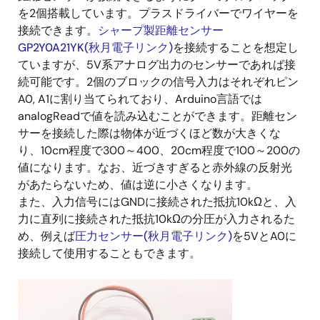
を2個搭載しています。プラスドライバーでワイヤーを
接続できます。
シャープ製距離センサー
GP2Y0A21YK(秋月電子リンク)
を接続することを想定し
ていますが、5V系アナログ出力のセンサーであれば接
続可能です。2個のブロックの信号入力はそれぞれピン
A0, A1に割り当てられており、Arduino言語では
analogReadで値を読み込むことができます。距離セン
サーを接続した際は物体が近づくほど数が大きくな
り、10cm程度で300～400、20cm程度で100～200の
値になります。なお、近づきすぎると赤外線の反射光
があたらないため、値は逆に小さくなります。
また、入力信号にはGNDに接続された抵抗10kΩと、入
力に直列に接続された抵抗10kΩの分圧が入力されるた
め、例えば
圧力センサー(秋月電子リンク)
を5VとA0に
接続して使用することもできます。