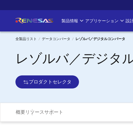
メ
イ
ン
製品情報
アプリケーション
設
Main
コ
ン
navigation
テ
全製品リスト
データコンバータ
レゾルバ／デジタルコンバータ
ン
パ
レゾルバ／デジタ
ツ
に
ン
移
く
動
プロダクトセレクタ
ず
概要
リソース
サポート