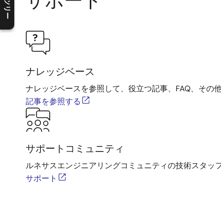
製品ツリー
サポート
C
l
o
s
e
p
r
o
d
u
c
t
t
r
e
e
m
e
n
O
p
e
n
p
r
o
d
u
c
t
t
r
e
e
m
e
n
ナレッジベース
ナレッジベースを参照して、役立つ記事、FAQ、その
記事を参照する
サポートコミュニティ
ルネサスエンジニアリングコミュニティの技術スタッ
サポート