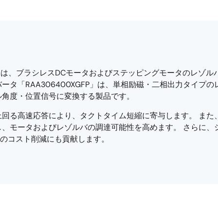
は、ブラシレスDCモータおよびステッピングモータのレゾルバ
バータ「RAA306400XGFP」は、単相励磁・二相出力タイ
ル角度・位置信号に変換する製品です。
上回る高速応答により、タクトタイム短縮に寄与します。 ま
、モータおよびレゾルバの調達可能性を高めます。 さらに、
体のコスト削減にも貢献します。