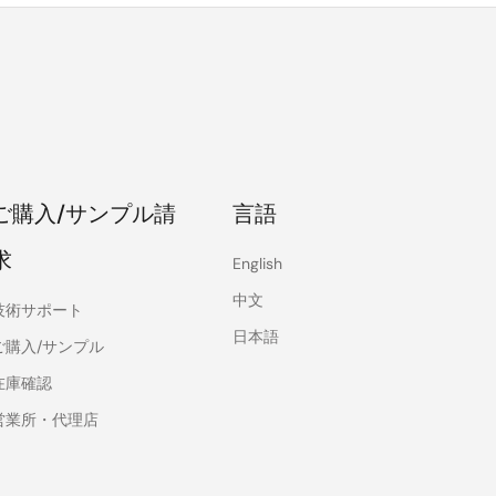
ご購入/サンプル請
言語
求
English
中文
技術サポート
日本語
ご購入/サンプル
在庫確認
営業所・代理店