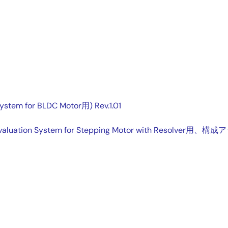
for BLDC Motor用) Rev.1.01
stem for Stepping Motor with Resolver用、構成アッ