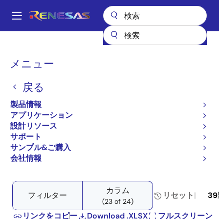
メ
イ
A
ン
Main
コ
全製品リスト
データコンバータ
A/Dコンバータ（ADC） - 高速
navigation
ン
プロダクトセレクタ: A/Dコンバータ（ADC） - ハイスピード
パ
メニュー
テ
ン
プロダクトセレクタ: A/D
ン
戻る
ツ
く
コンバータ（ADC） - ハイ
に
ず
製品情報
スピード
移
アプリケーション
動
設計リソース
サポート
サンプル&ご購入
会社情報
Close
Open
製品ツリー
product
product
tree
tree
カラム
menu
menu
フィルター
リセット
39
(23 of 24)
リンクをコピー
Download .XLSX
フルスクリーン