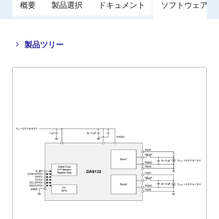
概要
製品選択
ドキュメント
ソフトウェア／
Close
Open
製品ツリー
product
product
tree
tree
menu
menu