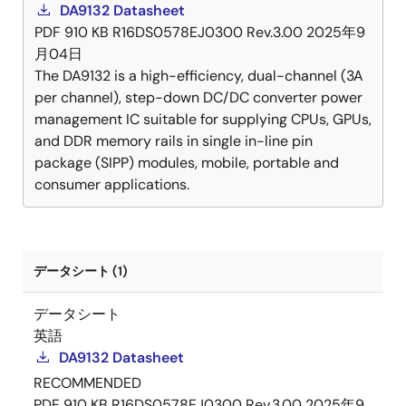
DA9132 Datasheet
PDF
910 KB
R16DS0578EJ0300 Rev.3.00
2025年9
月04日
The DA9132 is a high-efficiency, dual-channel (3A
per channel), step-down DC/DC converter power
management IC suitable for supplying CPUs, GPUs,
and DDR memory rails in single in-line pin
package (SIPP) modules, mobile, portable and
consumer applications.
データシート (1)
データシート
英語
DA9132 Datasheet
RECOMMENDED
PDF
910 KB
R16DS0578EJ0300 Rev.3.00
2025年9