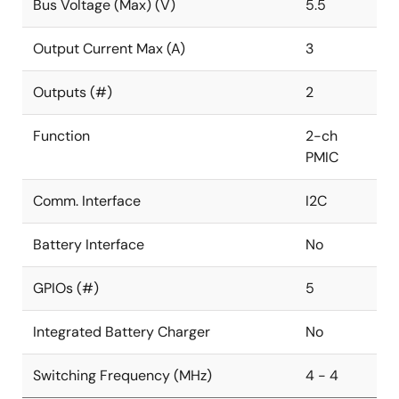
です。
Bus Voltage (Max) (V)
5.5
メリット
Output Current Max (A)
3
高効率の降圧コンバータは、優れた熱性能を提供し
Outputs (#)
2
ます。
スイッチングFETが完全に集積化されているため、
Function
2-ch
外付けFETやショットキー・ダイオードが不要で
PMIC
す。
Comm. Interface
リモートセンシングは最高精度を保証し、性能を損
I2C
なうことなく複数のPCB配線シナリオをサポートし
ます。
Battery Interface
No
プログラマブルソフトスタートは、入力からの突入
電流を制限し、スロープ制御された出力電圧を提供
GPIOs (#)
5
します。
Integrated Battery Charger
No
ダイナミック電圧制御(DVC)により、負荷に応じて
デバイスの出力電圧を適宜調整できます。これによ
り、下流の回路が低電力モードまたはアイドルモー
Switching Frequency (MHz)
4 - 4
ドに入ったときの効率が向上し、電力が節約されま