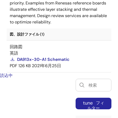
priority. Examples from Renesas reference boards
illustrate effective layer stacking and thermal
management. Design review services are available
to optimize reliability.
図、設計ファイル (1)
回路図
英語
DA913x-30-A1 Schematic
PDF
126 KB
2021年6月25日
読込中
tune
フィ
ルター