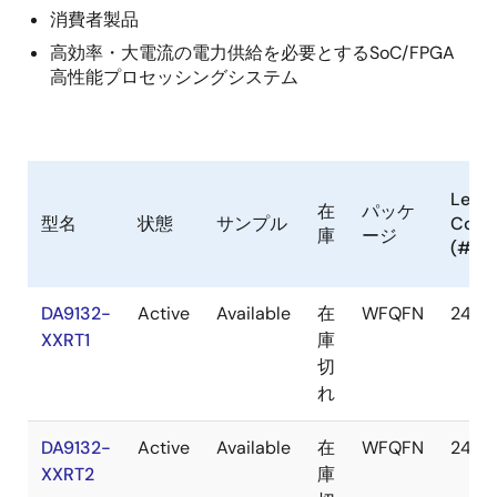
消費者製品
高効率・大電流の電力供給を必要とするSoC/FPGA
高性能プロセッシングシステム
Lead
在
パッケ
型名
状態
サンプル
Coun
庫
ージ
(#)
DA9132-
Active
Available
在
WFQFN
24#
XXRT1
庫
切
れ
DA9132-
Active
Available
在
WFQFN
24#
XXRT2
庫