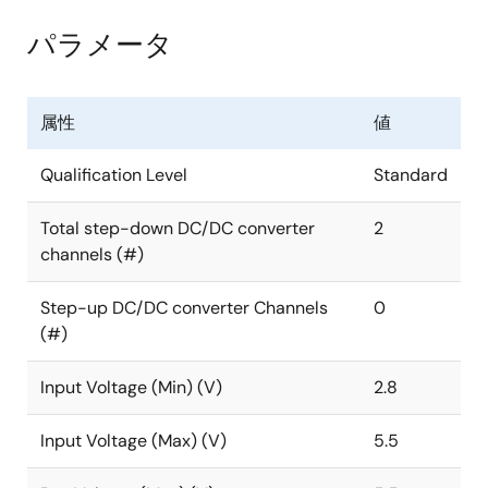
90%を超える効率レベルで動作でき、広範囲の高性能
パラメータ
電子システムで大電流レールに電力供給を行う際の熱
設計課題を軽減します。
属性
値
DA9132デバイスは、入力電圧範囲が2.5V〜5.5V、出力
電圧範囲が0.3V〜1.9Vであるため、さまざまな低電圧シ
Qualification Level
Standard
ステムに適しています。DA9132に必要なものは2つの小
型0.10μHインダクタのみで、これにより、高度に最適
Total step-down DC/DC converter
2
化されたBOMとフットプリントを提供します。1.9Vを
channels (#)
超える出力電圧は、外付けの抵抗分圧回路で設定でき
ます
Step-up DC/DC converter Channels
0
(#)
DA9132デバイスは、柔軟性、拡張性、信頼性に優れた
車載システムおよびサブPMICを擁するルネサスファミ
Input Voltage (Min) (V)
2.8
リの一つであり、「Exact-Fit」電源ソリューションを
実現します。この製品は、3.3mm x 4.8mmの24ピン
FC-QFNウェッタブルフランクパッケージで提供されま
Input Voltage (Max) (V)
5.5
す。車載グレードのバージョン(
DA9132-A
)も入手可能