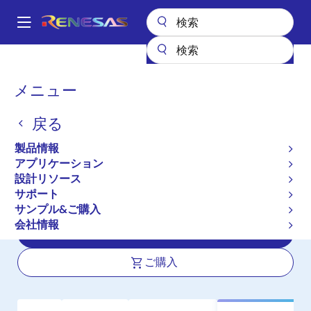
メ
イ
A
ン
Main
コ
全製品リスト
パワー & パワーマネジメント
navigation
ン
マルチチャネルパワーマネジメントIC (PMIC)
DA9132
パ
メニュー
テ
ン
DA9132
ン
戻る
ツ
く
アクティブ
に
ず
製品情報
高効率、デュアルチャネル(チャネル当
移
アプリケーション
動
り3A)、ステップダウンDC/DCコンバ
設計リソース
ータ(降圧)
サポート
サンプル&ご購入
会社情報
データシート
ご購入