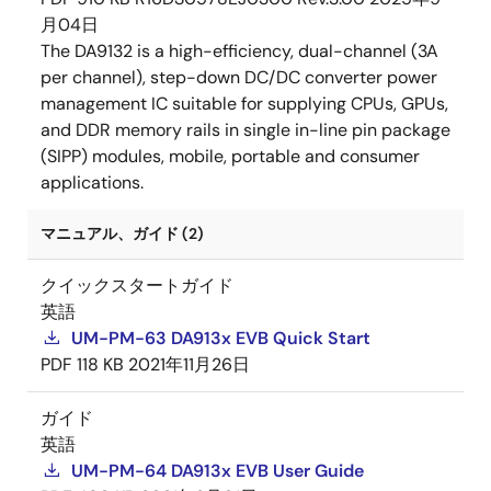
月04日
The DA9132 is a high-efficiency, dual-channel (3A
per channel), step-down DC/DC converter power
management IC suitable for supplying CPUs, GPUs,
and DDR memory rails in single in-line pin package
(SIPP) modules, mobile, portable and consumer
applications.
マニュアル、ガイド (2)
クイックスタートガイド
英語
UM-PM-63 DA913x EVB Quick Start
PDF
118 KB
2021年11月26日
ガイド
英語
UM-PM-64 DA913x EVB User Guide