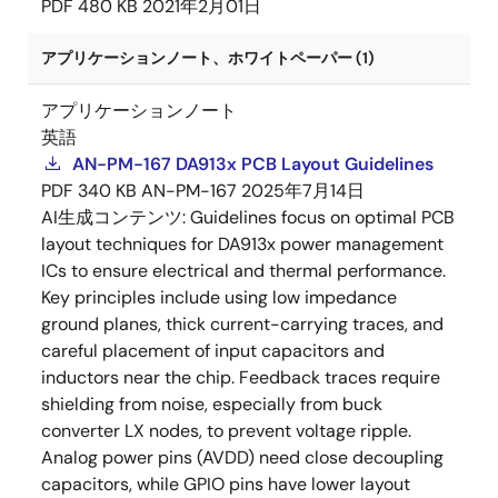
PDF
480 KB
2021年2月01日
アプリケーションノート、ホワイトペーパー (1)
アプリケーションノート
英語
AN-PM-167 DA913x PCB Layout Guidelines
PDF
340 KB
AN-PM-167
2025年7月14日
AI生成コンテンツ:
Guidelines focus on optimal PCB
layout techniques for DA913x power management
ICs to ensure electrical and thermal performance.
Key principles include using low impedance
ground planes, thick current-carrying traces, and
careful placement of input capacitors and
inductors near the chip. Feedback traces require
shielding from noise, especially from buck
converter LX nodes, to prevent voltage ripple.
Analog power pins (AVDD) need close decoupling
capacitors, while GPIO pins have lower layout