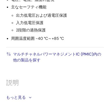
主なセーフティ機能
出力低電圧および過電圧保護
入力低電圧保護
2段階の過熱保護
周囲温度範囲 -40 °C～+85 °C
マルチチャネルパワーマネジメントIC (PMIC)内の
他の製品を探す
説明
DA9132は、高効率のデュアルチャネルステップダウン
もっと見る
DC/DC(降圧)コンバータで、スイッチングFETを内蔵
し、チャネルあたり3Aを供給します。このデバイスは