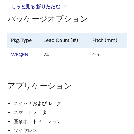
す。
もっと見る
折りたたむ
2
GPIOは、I
C、DVC、パワーグッドインジケータな
パッケージオプション
どのさまざまな機能をサポートします。
最適化されたBOMコストとフットプリント:各出力に
は、非常に小さなインダクタとコンデンサが使用で
Pkg. Type
Lead Count (#)
Pitch (mm)
きます。これらにより、部品とコストの削減を実現
します。
WFQFN
24
0.5
サイクル単位の電流制限により、優れた過電流保護
を実現。
アプリケーション
スイッチおよびルータ
スマートメータ
産業オートメーション
ワイヤレス