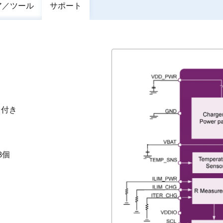
ア／ツール
サポート
ス付き
3個