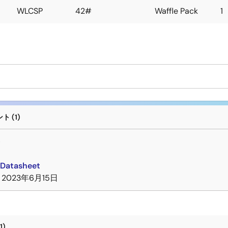
WLCSP
42#
Waffle Pack
1
 (1)
ト
Datasheet
2023年6月15日
1)