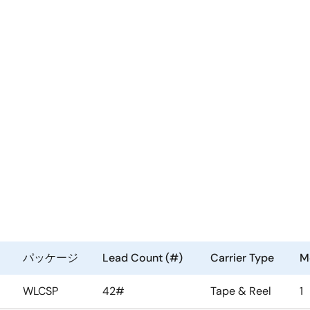
パッケージ
Lead Count (#)
Carrier Type
Mo
WLCSP
42#
Tape & Reel
1