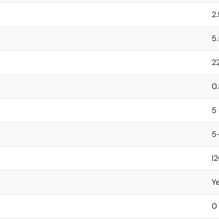
と比較して、パワーマネジメントのフットプリントを25%削減
2.
性能を最適化し、格納モードではバッテリの寿命を延ばすこと
5
2
0.
5
5
I
Ye
0