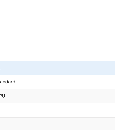
を統合した、高集積、コンフィギュラブル、低自己消費
電流（Iq）降圧レギュレータとLDO/負荷スイッチ、広
ます。DA9073には、複数の省電力モードを搭載し、製
Iqの降圧コンバータと低IqのLDOにより、さらなる
ができます。内蔵の高効率昇圧レギュレータは、幅広い
はソフトウェアでプログラム可能で、スタンドアロン動作
値
tandard
います。
PU