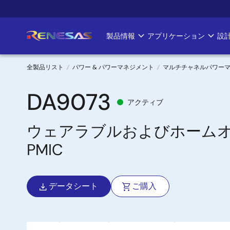
メ
イ
ン
製品情報
アプリケーション
設
Main
コ
ン
navigation
テ
全製品リスト
パワー & パワーマネジメント
マルチチャネルパワーマネジ
ン
パ
ツ
DA9073
アクティブ
に
ン
移
ウェアラブルおよびホーム
く
動
PMIC
ず
データシート
ご購入