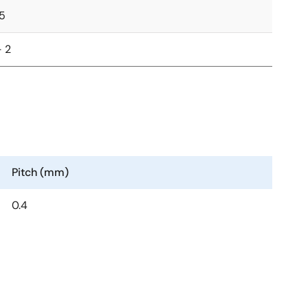
.5
- 2
Pitch (mm)
0.4