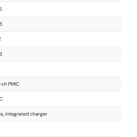
することができます。
5
が可能
.5
2
3
-ch PMIC
2C
s, integrated charger