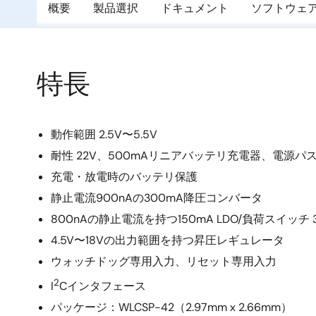
概要
製品選択
ドキュメント
ソフトウェ
特長
動作範囲 2.5V〜5.5V
耐性 22V、500mAリニアバッテリ充電器、電源パ
充電・放電時のバッテリ保護
静止電流900nAの300mA降圧コンバータ
800nAの静止電流を持つ150mA LDO/負荷スイッチ 
4.5V〜18Vの出力範囲を持つ昇圧レギュレータ
ウォッチドッグ専用入力、リセット専用入力
2
I
Cインタフェース
パッケージ：WLCSP-42（2.97mm x 2.66mm）