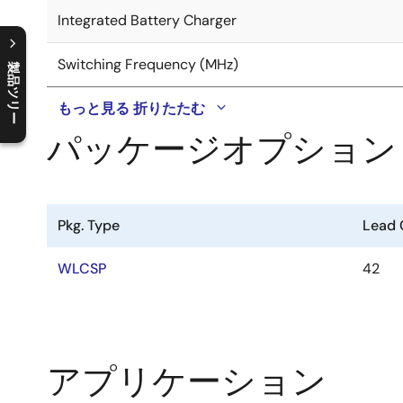
Integrated Battery Charger
Switching Frequency (MHz)
製品ツリー
C
l
o
s
e
p
r
o
d
u
c
t
t
r
e
e
m
e
n
O
p
e
n
p
r
o
d
u
c
t
t
r
e
e
m
e
n
もっと見る
折りたたむ
パッケージオプション
Pkg. Type
Lead 
WLCSP
42
アプリケーション