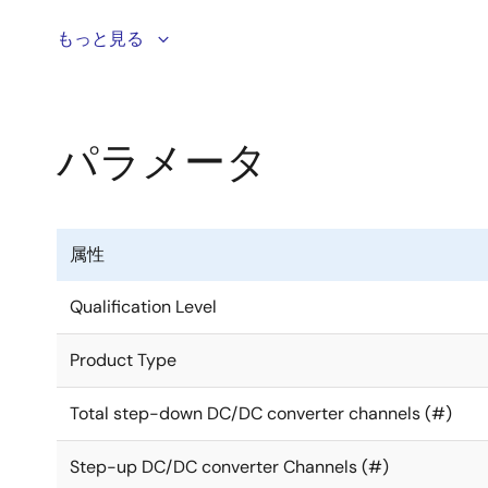
DA9073は、ウェアラブル、ホームオートメーショ
もっと見る
電流のパワーマネジメントIC（PMIC）です。このPM
い出力電圧昇圧レギュレータ、ウォッチドッグ、保護機
品が棚に置かれていても、稼働していても、バッテリの寿
パラメータ
省電力化を実現しました。LDOの確定されていない入
出力電圧で、センサとディスプレイ電源の両方のニー
DA9073は、最大500mAの充電電流を供給し、
属性
またはホスト制御が可能です。
Qualification Level
DA9073には、システムとバッテリの間で供給され
Product Type
メリット
Total step-down DC/DC converter channels (#)
低速・高速充電に対応したフレキシブルな充電器
Step-up DC/DC converter Channels (#)
低自己消費電流の降圧レギュレータとLDOでバッテ