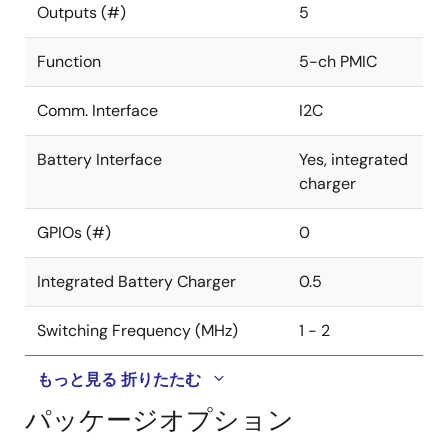
Outputs (#)
5
メリット
Function
5-ch PMIC
低速・高速充電に対応したフレキシブルな充電器
Comm. Interface
I2C
低自己消費電流の降圧レギュレータとLDOでバッテ
リ寿命を延長
Battery Interface
Yes, integrated
PMIC内蔵により、ディスクリートソリューションと
charger
比較して、パワーマネジメントのフットプリントを
25%削減することができます。
GPIOs (#)
0
プログラマブルな電源状態により、動作モードでは
性能を最適化し、格納モードではバッテリの寿命を
Integrated Battery Charger
0.5
延ばすことが可能
Switching Frequency (MHz)
1 - 2
もっと見る
折りたたむ
パッケージオプション