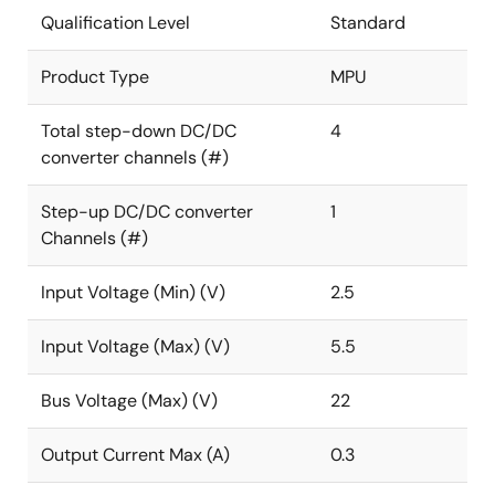
WLCSPパッケージで構成されます。DA9073には、複数
Qualification Level
Standard
の省電力モードを搭載し、製品が棚に置かれていて
も、稼働していても、バッテリの寿命を延ばすことが
Product Type
MPU
できます。負荷電流10μAまで効率の良い超低Iqの降圧
コンバータと低IqのLDOにより、さらなる省電力化を実
Total step-down DC/DC
4
現しました。LDOの確定されていない入力は、バッテ
converter channels (#)
リ出力または降圧出力のいずれかに接続することがで
きます。内蔵の高効率昇圧レギュレータは、幅広い出
Step-up DC/DC converter
1
力電圧で、センサとディスプレイ電源の両方のニーズ
Channels (#)
をサポートします。
Input Voltage (Min) (V)
2.5
DA9073は、最大500mAの充電電流を供給し、充電サ
イクルを高速化します。充電プロファイルは、外部抵
Input Voltage (Max) (V)
5.5
抗またはソフトウェアでプログラム可能で、スタンド
アロン動作またはホスト制御が可能です。
Bus Voltage (Max) (V)
22
DA9073には、システムとバッテリの間で供給される電
Output Current Max (A)
0.3
流を自動的にバランスさせる、動的電源パス管理を搭
載しています。