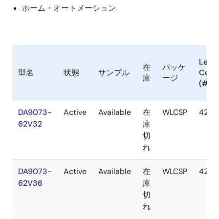
ホーム・オートメーション
Lead
在
パッケ
型名
状態
サンプル
Coun
庫
ージ
(#)
DA9073-
Active
Available
在
WLCSP
42#
62V32
庫
切
れ
DA9073-
Active
Available
在
WLCSP
42#
62V36
庫
切
れ