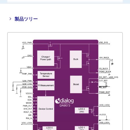
Close
Open
製品ツリー
product
product
tree
tree
menu
menu