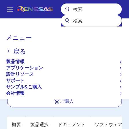
メ
イ
A
ン
Main
コ
全製品リスト
パワー & パワーマネジメント
navigation
ン
マルチチャネルパワーマネジメントIC (PMIC)
DA9073
パ
メニュー
テ
ン
DA9073
ン
戻る
ツ
く
アクティブ
に
ず
製品情報
ウェアラブルおよびホームオートメー
移
アプリケーション
動
ション向けの高度に統合されたPMIC
設計リソース
サポート
サンプル&ご購入
データシート
会社情報
ご購入
概要
製品選択
ドキュメント
ソフトウェア／