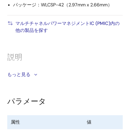
パッケージ：WLCSP-42（2.97mm x 2.66mm）
マルチチャネルパワーマネジメントIC (PMIC)内の
他の製品を探す
説明
DA9073は、ウェアラブル、ホームオートメーション、
もっと見る
低消費電力バッテリアプリケーションの最も一般的な
ニーズを統合した、高集積、コンフィギュラブル、低
自己消費電流のパワーマネジメントIC（PMIC）です。
パラメータ
このPMICは、パワーパス管理機能付きリニアチャージ
ャ、超低自己消費電流（Iq）降圧レギュレータとLDO/
負荷スイッチ、広い出力電圧昇圧レギュレータ、ウォ
属性
値
2
ッチドッグ、保護機能からなり、I
C設定可能な小型