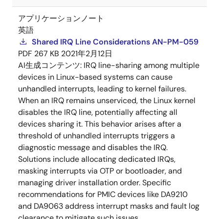
アプリケーションノート
英語
Shared IRQ Line Considerations AN-PM-059
PDF
267 KB
2021年2月12日
AI生成コンテンツ:
IRQ line-sharing among multiple
devices in Linux-based systems can cause
unhandled interrupts, leading to kernel failures.
When an IRQ remains unserviced, the Linux kernel
disables the IRQ line, potentially affecting all
devices sharing it. This behavior arises after a
threshold of unhandled interrupts triggers a
diagnostic message and disables the IRQ.
Solutions include allocating dedicated IRQs,
masking interrupts via OTP or bootloader, and
managing driver installation order. Specific
recommendations for PMIC devices like DA9210
and DA9063 address interrupt masks and fault log
clearance to mitigate such issues.