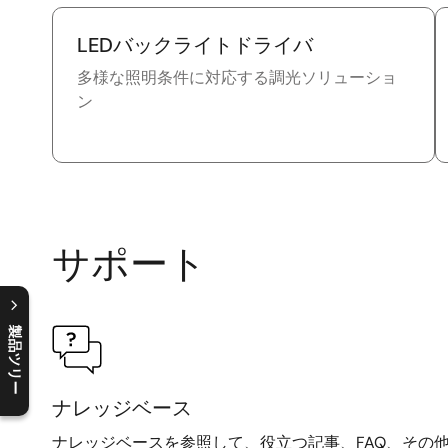
LEDバックライトドライバ
多様な照明条件に対応する調光ソリューショ
ン
サポート
製品ツリー
C
l
o
s
e
p
r
o
d
u
c
t
t
r
e
e
m
e
n
O
p
e
n
p
r
o
d
u
c
t
t
r
e
e
m
e
n
ナレッジベース
ナレッジベースを参照して、役立つ記事、FAQ、その