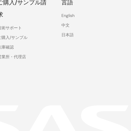
ご購入/サンプル請
言語
求
English
中文
技術サポート
日本語
ご購入/サンプル
在庫確認
営業所・代理店