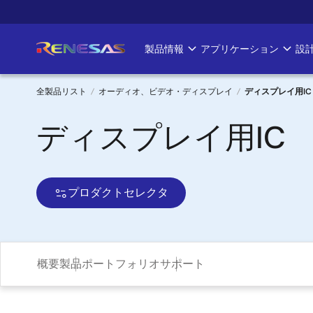
メ
イ
ン
製品情報
アプリケーション
設
Main
コ
ン
navigation
テ
全製品リスト
オーディオ、ビデオ・ディスプレイ
ディスプレイ用IC
ン
パ
ディスプレイ用IC
ツ
に
ン
移
く
動
プロダクトセレクタ
ず
概要
製品ポートフォリオ
サポート