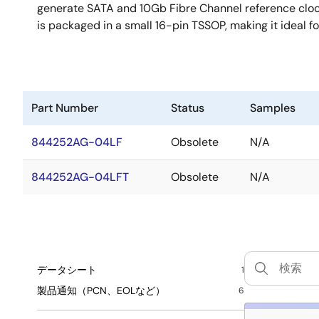
generate SATA and 10Gb Fibre Channel reference clock
is packaged in a small 16-pin TSSOP, making it ideal f
Part Number
Status
Samples
844252AG-04LF
Obsolete
N/A
844252AG-04LFT
Obsolete
N/A
データシート
1
製品通知（PCN、EOLなど）
6