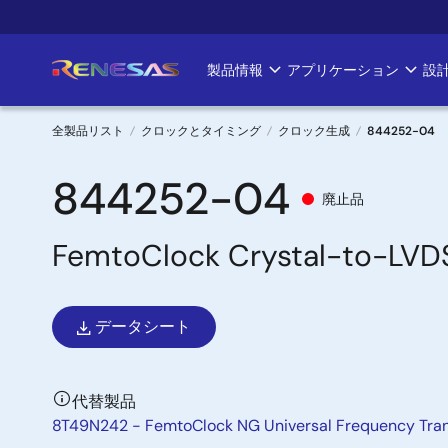
メ
イ
ン
製品情報
アプリケーション
設
Main
コ
ン
navigation
テ
全製品リスト
クロックとタイミング
クロック生成
844252-04
ン
パ
ツ
844252-04
廃止品
に
ン
移
FemtoClock Crystal-to-LVD
く
動
ず
データシート
代替製品
8T49N242 - FemtoClock NG Universal Frequency Tran