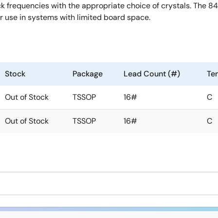
 frequencies with the appropriate choice of crystals. The 
or use in systems with limited board space.
Stock
Package
Lead Count (#)
Te
Out of Stock
TSSOP
16#
C
Out of Stock
TSSOP
16#
C