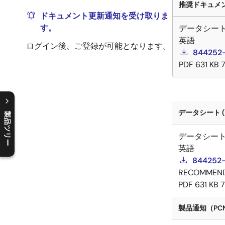
推奨ドキュメント
ドキュメント更新通知を受け取りま
す。
データシー
英語
ログイン後、ご登録が可能となります。
844252-
PDF
631 KB
データシート (
製品ツリー
C
l
o
s
e
p
r
o
d
u
c
t
t
r
e
e
m
e
n
O
p
e
n
p
r
o
d
u
c
t
t
r
e
e
m
e
n
データシー
英語
844252-
RECOMMEN
PDF
631 KB
製品通知（PCN