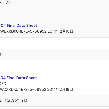
 (1)
ト
04 Final Data Sheet
7WDXRDKU4E7E-5-56952
2014年2月18日
1)
ト
04 Final Data Sheet
DED
7WDXRDKU4E7E-5-56952
2014年2月18日
、EOLなど） (6)