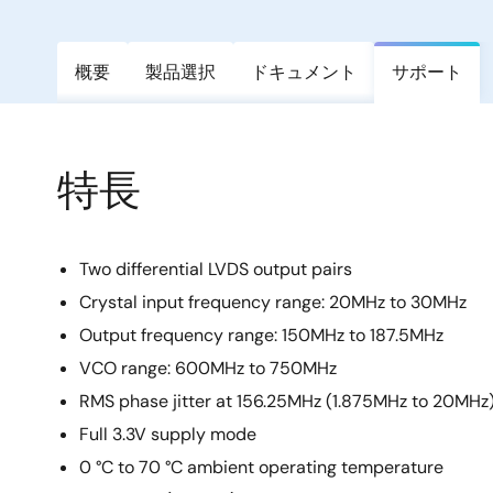
概要
製品選択
ドキュメント
サポート
特長
Two differential LVDS output pairs
Crystal input frequency range: 20MHz to 30MHz
Output frequency range: 150MHz to 187.5MHz
VCO range: 600MHz to 750MHz
RMS phase jitter at 156.25MHz (1.875MHz to 20MHz):
Full 3.3V supply mode
0 °C to 70 °C ambient operating temperature