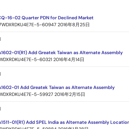
CQ-16-02 Quarter PDN for Declined Market
7WDXRDKU4E7E-5-60947
2016年8月25日
知
A1602-01(R1) Add Greatek Taiwan as Alternate Assembly
WDXRDKU4E7E-5-60321
2016年4月14日
知
A1602-01 Add Greatek Taiwan as Alternate Assembly
WDXRDKU4E7E-5-59927
2016年2月15日
知
1511-01(R1) Add SPEL India as Alternate Assembly Locatio