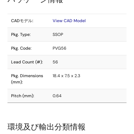
CADモデル:
View CAD Model
Pkg. Type:
SSOP
Pkg. Code:
PVG56
Lead Count (#):
56
Pkg. Dimensions
18.4 x 7.5 x 2.3
(mm):
Pitch (mm):
0.64
環境及び輸出分類情報