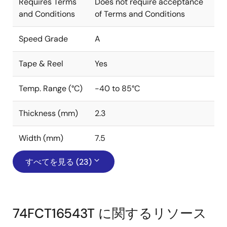
Requires Terms
Does not require acceptance
and Conditions
of Terms and Conditions
Speed Grade
A
Tape & Reel
Yes
Temp. Range (°C)
-40 to 85°C
Thickness (mm)
2.3
Width (mm)
7.5
すべてを見る (23)
74FCT16543T に関するリソース