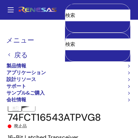
メ
イ
A
ン
Main
消去
コ
全製品リスト
メモリ&ロジック
標準ロジック
navigation
ン
高速CMOS TTL対応（FCT）
74FCT16543T
74FCT16543ATPVG8
パ
メニュー
テ
ン
ン
戻る
ツ
く
に
製品情報
ず
移
アプリケーション
動
設計リソース
サポート
サンプル&ご購入
会社情報
74FCT16543ATPVG8
廃止品
16-Bit Latched Transceiver