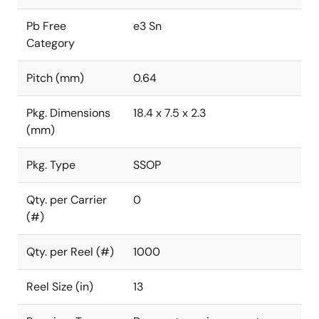
Pb Free
e3 Sn
Category
Pitch (mm)
0.64
Pkg. Dimensions
18.4 x 7.5 x 2.3
(mm)
Pkg. Type
SSOP
Qty. per Carrier
0
(#)
Qty. per Reel (#)
1000
Reel Size (in)
13