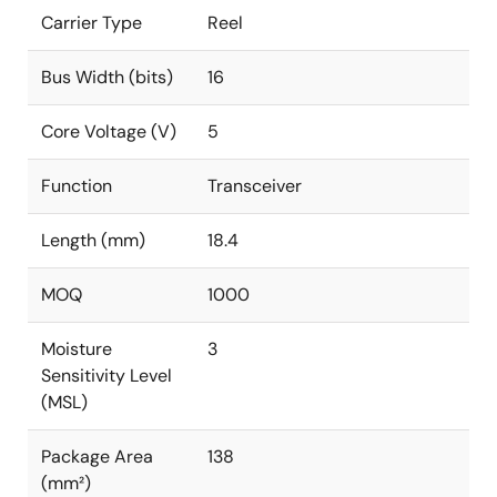
Carrier Type
Reel
Bus Width (bits)
16
Core Voltage (V)
5
Function
Transceiver
Length (mm)
18.4
MOQ
1000
Moisture
3
Sensitivity Level
(MSL)
Package Area
138
(mm²)