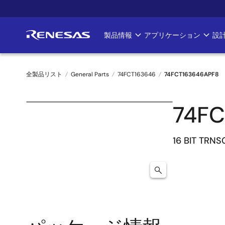
メ
イ
ン
製品情報
アプリケーション
設
Main
コ
ン
navigation
テ
全製品リスト
General Parts
74FCT163646
74FCT163646APF8
ン
ツ
パ
に
74FC
ン
移
動
く
16 BIT TRNS
ず