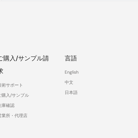
ご購入/サンプル請
言語
求
English
中文
技術サポート
日本語
ご購入/サンプル
在庫確認
営業所・代理店