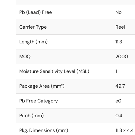
Pb (Lead) Free
No
Carrier Type
Reel
Length (mm)
11.3
MOQ
2000
Moisture Sensitivity Level (MSL)
1
Package Area (mm²)
49.7
Pb Free Category
e0
Pitch (mm)
0.4
Pkg. Dimensions (mm)
11.3 x 4.4