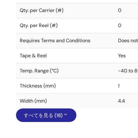
Qty. per Carrier (#)
0
Qty. per Reel (#)
0
Requires Terms and Conditions
Does not
Tape & Reel
Yes
Temp. Range (°C)
-40 to 8
Thickness (mm)
1
Width (mm)
4.4
すべてを見る (18)