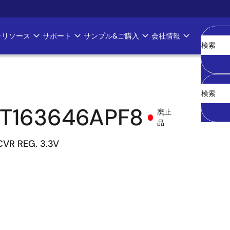
計リソース
サポート
サンプル&ご購入
会社情報
消去
T163646APF8
廃止
品
CVR REG. 3.3V