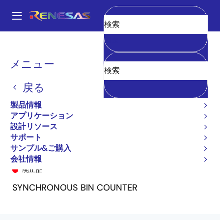
メ
イ
A
ン
Main
消去
コ
全製品リスト
General Parts
74FCT161T
74FCT161TSO8
navigation
ン
パ
メニュー
テ
ン
ン
戻る
ツ
く
に
製品情報
ず
移
アプリケーション
動
設計リソース
サポート
サンプル&ご購入
74FCT161TSO8
会社情報
廃止品
SYNCHRONOUS BIN COUNTER