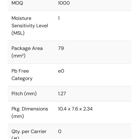
MOQ
1000
Moisture
1
Sensitivity Level
(MSL)
Package Area
79
(mm²)
Pb Free
e0
Category
Pitch (mm)
1.27
Pkg. Dimensions
10.4 x 7.6 x 2.34
(mm)
Qty. per Carrier
0
(#)