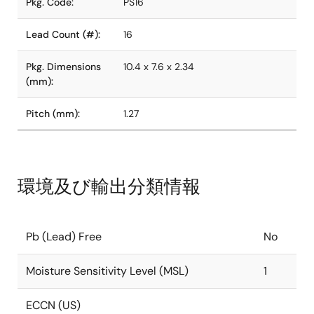
Pkg. Code:
PS16
Lead Count (#):
16
Pkg. Dimensions
10.4 x 7.6 x 2.34
(mm):
Pitch (mm):
1.27
環境及び輸出分類情報
Pb (Lead) Free
No
Moisture Sensitivity Level (MSL)
1
ECCN (US)