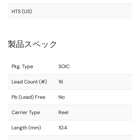
HTS (US)
製品スペック
Pkg. Type
SOIC
Lead Count (#)
16
Pb (Lead) Free
No
Carrier Type
Reel
Length (mm)
10.4