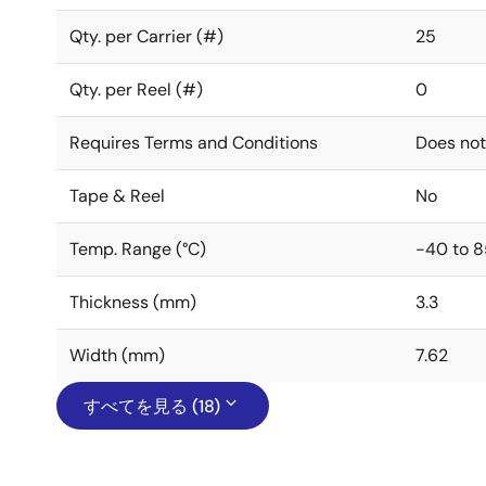
Qty. per Carrier (#)
25
Qty. per Reel (#)
0
Requires Terms and Conditions
Does not
Tape & Reel
No
Temp. Range (°C)
-40 to 8
Thickness (mm)
3.3
Width (mm)
7.62
すべてを見る (18)