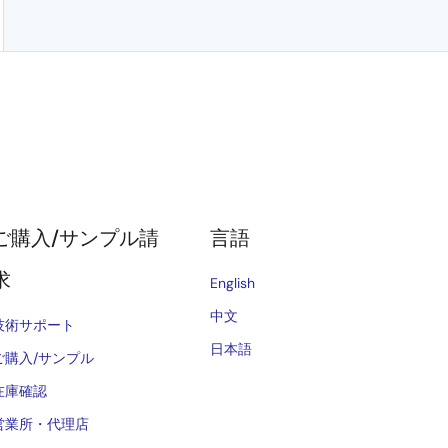
ご購入/サンプル請
言語
求
English
中文
技術サポート
日本語
ご購入/サンプル
在庫確認
営業所・代理店