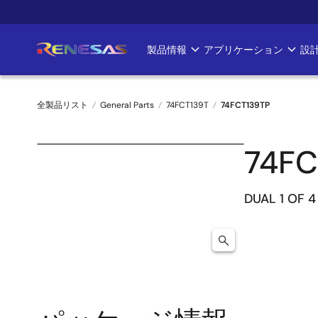
メ
イ
ン
製品情報
アプリケーション
設
Main
コ
ン
navigation
テ
全製品リスト
General Parts
74FCT139T
74FCT139TP
ン
ツ
パ
に
74FC
ン
移
動
く
DUAL 1 OF 
ず