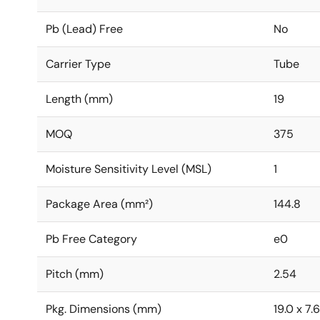
Pb (Lead) Free
No
Carrier Type
Tube
Length (mm)
19
MOQ
375
Moisture Sensitivity Level (MSL)
1
Package Area (mm²)
144.8
Pb Free Category
e0
Pitch (mm)
2.54
Pkg. Dimensions (mm)
19.0 x 7.