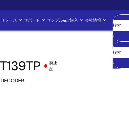
計リソース
サポート
サンプル&ご購入
会社情報
消去
T139TP
廃止
品
4 DECODER