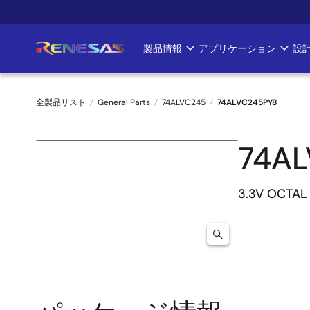
メ
イ
ン
製品情報
アプリケーション
設
Main
コ
ン
navigation
テ
全製品リスト
General Parts
74ALVC245
74ALVC245PY8
ン
ツ
パ
に
74A
ン
移
動
く
3.3V OCTAL
ず