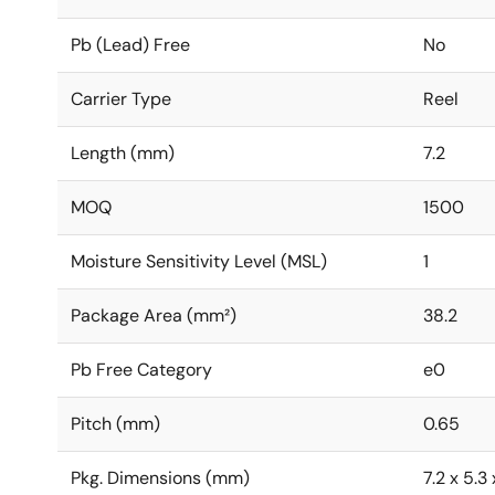
Pb (Lead) Free
No
Carrier Type
Reel
Length (mm)
7.2
MOQ
1500
Moisture Sensitivity Level (MSL)
1
Package Area (mm²)
38.2
Pb Free Category
e0
Pitch (mm)
0.65
Pkg. Dimensions (mm)
7.2 x 5.3 