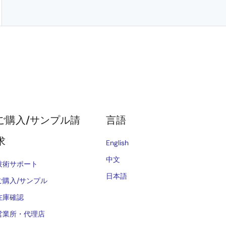
ご購入/サンプル請
言語
求
English
中文
技術サポート
日本語
ご購入/サンプル
在庫確認
営業所・代理店