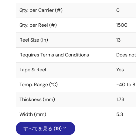
Qty. per Carrier (#)
0
Qty. per Reel (#)
1500
Reel Size (in)
13
Requires Terms and Conditions
Does not
Tape & Reel
Yes
Temp. Range (°C)
-40 to 8
Thickness (mm)
1.73
Width (mm)
5.3
すべてを見る (19)