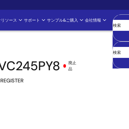
計リソース
サポート
サンプル&ご購入
会社情報
消去
LVC245PY8
廃止
品
 REGISTER