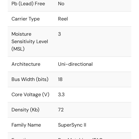
Pb (Lead) Free
No
Carrier Type
Reel
Moisture
3
Sensitivity Level
(MSL)
Architecture
Uni-directional
Bus Width (bits)
18
Core Voltage (V)
3.3
Density (Kb)
72
Family Name
SuperSync II