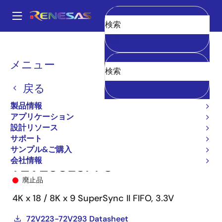
メ
イ
A
ン
Main
消去
コ
全製品リスト
メモリ&ロジック
FIFO製品
同期FIFO
72V253
navigation
ン
72V253L6PF8
パ
メニュー
テ
ン
ン
戻る
ツ
く
に
製品情報
ず
移
アプリケーション
動
設計リソース
サポート
サンプル&ご購入
会社情報
72V253L6PF8
廃止品
4K x 18 / 8K x 9 SuperSync II FIFO, 3.3V
72V223-72V293 Datasheet