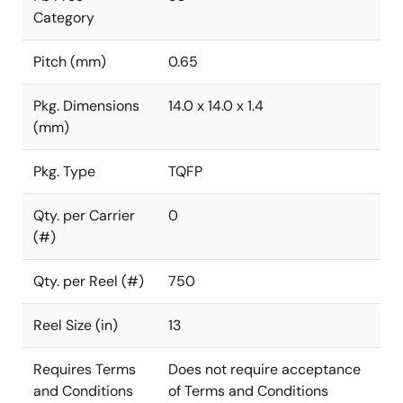
Category
Pitch (mm)
0.65
Pkg. Dimensions
14.0 x 14.0 x 1.4
(mm)
Pkg. Type
TQFP
Qty. per Carrier
0
(#)
Qty. per Reel (#)
750
Reel Size (in)
13
Requires Terms
Does not require acceptance
and Conditions
of Terms and Conditions