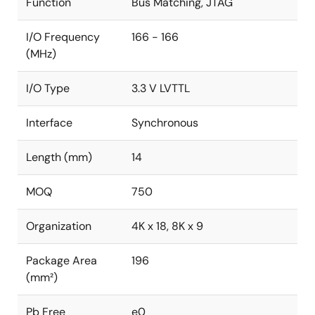
Function
Bus Matching, JTAG
I/O Frequency
166 - 166
(MHz)
I/O Type
3.3 V LVTTL
Interface
Synchronous
Length (mm)
14
MOQ
750
Organization
4K x 18, 8K x 9
Package Area
196
(mm²)
Pb Free
e0