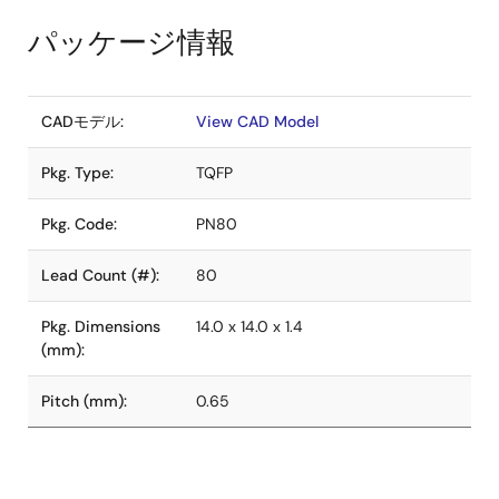
パッケージ情報
CADモデル:
View CAD Model
Pkg. Type:
TQFP
Pkg. Code:
PN80
Lead Count (#):
80
Pkg. Dimensions
14.0 x 14.0 x 1.4
(mm):
Pitch (mm):
0.65