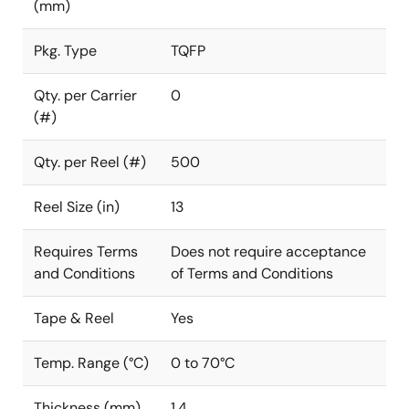
(mm)
Pkg. Type
TQFP
Qty. per Carrier
0
(#)
Qty. per Reel (#)
500
Reel Size (in)
13
Requires Terms
Does not require acceptance
and Conditions
of Terms and Conditions
Tape & Reel
Yes
Temp. Range (°C)
0 to 70°C
Thickness (mm)
1.4