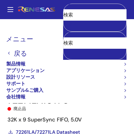
メ
イ
A
ン
Main
消去
コ
全製品リスト
メモリ&ロジック
FIFO製品
同期FIFO
72271
navigation
ン
72271LA10TF8
パ
メニュー
テ
ン
ン
戻る
ツ
く
に
製品情報
ず
移
アプリケーション
動
設計リソース
サポート
サンプル&ご購入
会社情報
72271LA10TF8
廃止品
32K x 9 SuperSync FIFO, 5.0V
72261LA/72271LA Datasheet