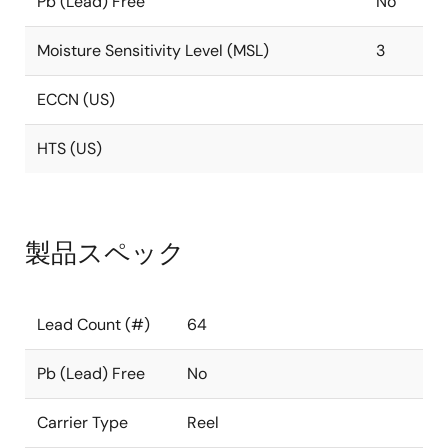
Pb (Lead) Free
No
Moisture Sensitivity Level (MSL)
3
ECCN (US)
HTS (US)
製品スペック
Lead Count (#)
64
Pb (Lead) Free
No
Carrier Type
Reel