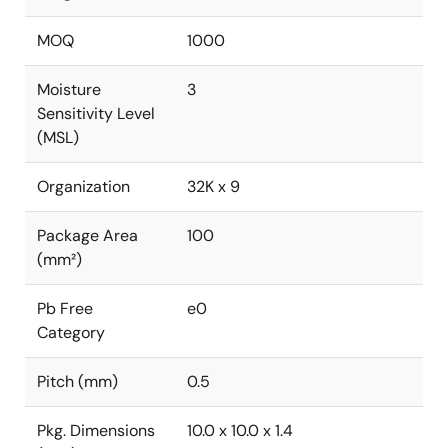
MOQ
1000
Moisture
3
Sensitivity Level
(MSL)
Organization
32K x 9
Package Area
100
(mm²)
Pb Free
e0
Category
Pitch (mm)
0.5
Pkg. Dimensions
10.0 x 10.0 x 1.4