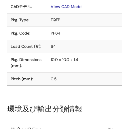
CADモデル:
View CAD Model
Pkg. Type:
TQFP
Pkg. Code:
PP64
Lead Count (#):
64
Pkg. Dimensions
10.0 x 10.0 x 1.4
(mm):
Pitch (mm):
0.5
環境及び輸出分類情報