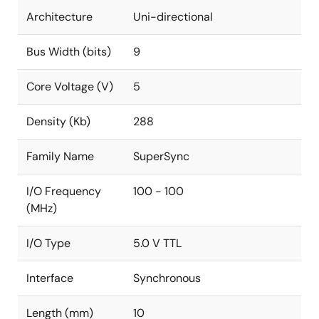
Architecture
Uni-directional
Bus Width (bits)
9
Core Voltage (V)
5
Density (Kb)
288
Family Name
SuperSync
I/O Frequency
100 - 100
(MHz)
I/O Type
5.0 V TTL
Interface
Synchronous
Length (mm)
10