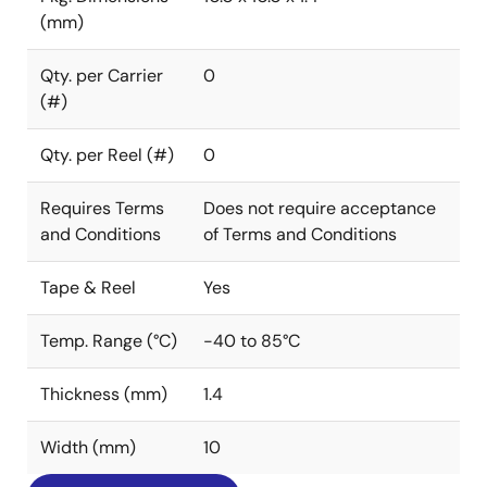
(mm)
Qty. per Carrier
0
(#)
Qty. per Reel (#)
0
Requires Terms
Does not require acceptance
and Conditions
of Terms and Conditions
Tape & Reel
Yes
Temp. Range (°C)
-40 to 85°C
Thickness (mm)
1.4
Width (mm)
10