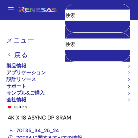
メ
イ
A
ン
Main
消去
コ
全製品リスト
General Parts
70T34
70T34S25BFI8
navigation
ン
パ
メニュー
テ
ン
ン
戻る
ツ
く
に
製品情報
ず
移
アプリケーション
動
設計リソース
サポート
サンプル&ご購入
70T34S25BFI8
会社情報
廃止品
4K X 18 ASYNC DP SRAM
70T35_34_25_24
70T34 に関するすべての情報