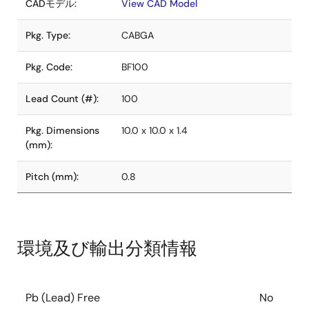
CADモデル:
View CAD Model
Pkg. Type:
CABGA
Pkg. Code:
BF100
Lead Count (#):
100
Pkg. Dimensions
10.0 x 10.0 x 1.4
(mm):
Pitch (mm):
0.8
環境及び輸出分類情報
Pb (Lead) Free
No