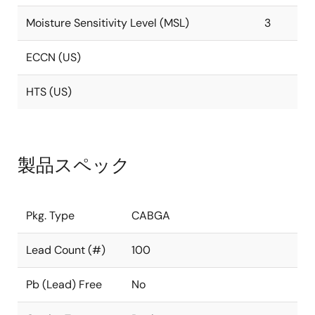
Moisture Sensitivity Level (MSL)
3
ECCN (US)
HTS (US)
製品スペック
Pkg. Type
CABGA
Lead Count (#)
100
Pb (Lead) Free
No