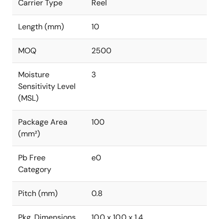
Carrier Type
Reel
Length (mm)
10
MOQ
2500
Moisture
3
Sensitivity Level
(MSL)
Package Area
100
(mm²)
Pb Free
e0
Category
Pitch (mm)
0.8
Pkg. Dimensions
10.0 x 10.0 x 1.4