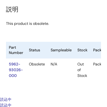
説明
This product is obsolete.
Part
Status
Sampleable
Stock
Packag
Number
5962-
Obsolete
N/A
Out
Packag
93026-
of
000
Stock
読込中
読込中