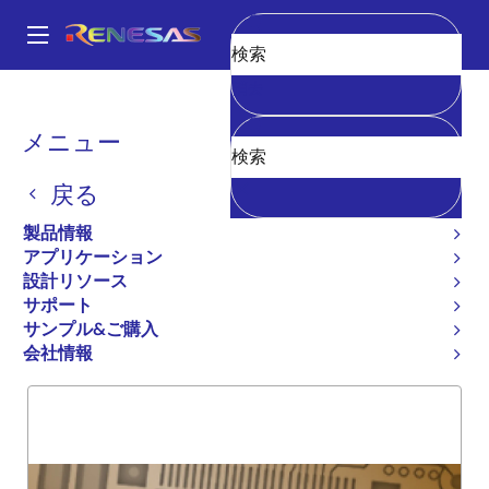
メ
イ
A
ン
Main
消去
コ
全製品リスト
General Parts
5962-93026
navigation
ン
パ
メニュー
5962-93026
テ
ン
ン
戻る
廃止品
ツ
く
に
54FCT2374T
ず
製品情報
移
アプリケーション
動
設計リソース
サポート
概要
製品選択
サポート
サンプル&ご購入
会社情報