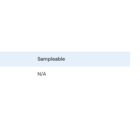
Sampleable
N/A