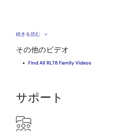
RL78/G10マイクロコントローラを用いた、家庭
続きを読む
ったことを検知し、人の生命や財産を守ることを想定
その他のビデオ
Find All RL78 Family Videos
サポート