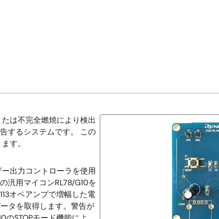
または不完全燃焼により検出
告するシステムです。 この
きます。
ザー出力コントローラを使用
用マイコンRL78/G10を
113オペアンプで増幅した電
データを取得します。警告が
10のSTOPモード機能によ