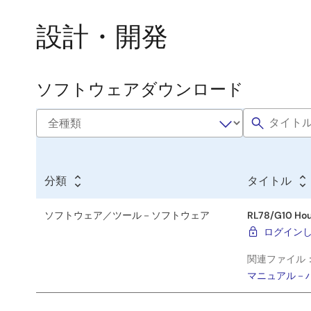
設計・開発
ソフトウェアダウンロード
ソ
フ
ト
ウ
分類
タイトル
ェ
ア
ソフトウェア／ツール－ソフトウェア
RL78/G10 Hou
／
ログイン
ツ
関連ファイル
ー
マニュアル－
ル