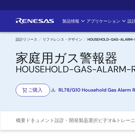
メ
イ
ン
製品情報
アプリケーション
設
Main
コ
ン
navigation
テ
設計リソース
リファレンス・デザイン
HOUSEHOLD-GAS-ALARM-
ン
パ
家庭用ガス警報器
ツ
に
ン
HOUSEHOLD-GAS-ALARM-
移
く
動
ず
ご購入
RL78/G10 Household Gas Alarm R
概要
ドキュメント
設計・開発
製品選択
ビデオ&トレー