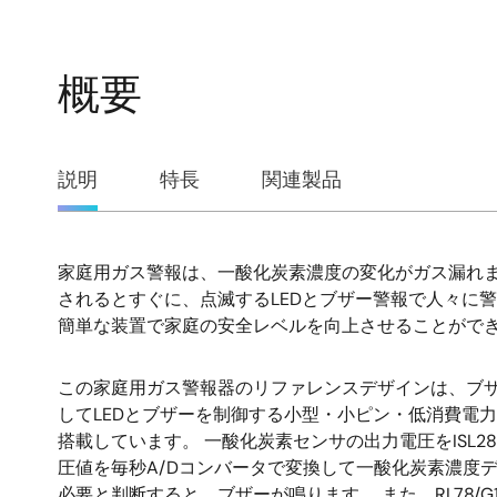
概要
概
説明
特長
関連製品
要
家庭用ガス警報は、一酸化炭素濃度の変化がガス漏れ
説
されるとすぐに、点滅するLEDとブザー警報で人々に警
簡単な装置で家庭の安全レベルを向上させることがで
明
この家庭用ガス警報器のリファレンスデザインは、ブ
してLEDとブザーを制御する小型・小ピン・低消費電力の汎
搭載しています。 一酸化炭素センサの出力電圧をISL28
圧値を毎秒A/Dコンバータで変換して一酸化炭素濃度
必要と判断すると、ブザーが鳴ります。 また、RL78/G