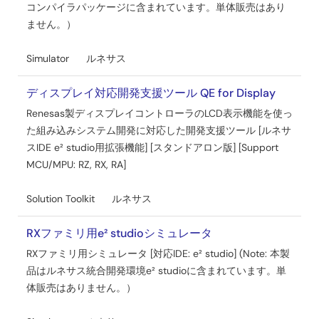
コンパイラパッケージに含まれています。単体販売はあり
ションノート Rev.1.00
ません。）
PDF
434 KB
English
AI生成コンテンツ:
本資料は、RX72Nマイクロコントロ
Simulator
ルネサス
ーラを搭載したRenesas Starter Kit+プラットフォーム上で
のシステムブートローダサンプルの機能と開発方法を説明
ディスプレイ対応開発支援ツール QE for Display
しています。RSK+RX72Nプラットフォームでのシステム開
Renesas製ディスプレイコントローラのLCD表示機能を使っ
発者を対象とし、ハードウェアマニュアルやサンプルコー
ド、関連ドキュメントへの参照を提供します。略語の説明
た組み込みシステム開発に対応した開発支援ツール [ルネサ
やハードウェア仕様、セットアップ、デバッグ、ファーム
スIDE e² studio用拡張機能] [スタンドアロン版] [Support
ウェア統合に関するマニュアルも含まれ、ブートローダの
MCU/MPU: RZ, RX, RA]
効果的な活用を支援します。
2019年11月29日
Solution Toolkit
ルネサス
マニュアル－開発ツール
RXファミリ用e² studioシミュレータ
[CS+] Renesas Starter Kit+ for RX72N スマート・コンフィ
RXファミリ用シミュレータ [対応IDE: e² studio] (Note: 本製
グレータ チュートリアルマニュアル Rev.1.00
品はルネサス統合開発環境e² studioに含まれています。単
PDF
2.62 MB
English
体販売はありません。）
2019年11月29日