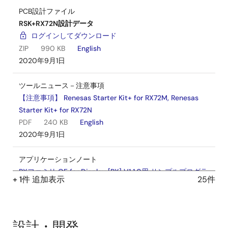
PCB設計ファイル
RSK+RX72N設計データ
ログインしてダウンロード
ZIP
990 KB
English
2020年9月1日
ツールニュース－注意事項
【注意事項】 Renesas Starter Kit+ for RX72M, Renesas
Starter Kit+ for RX72N
PDF
240 KB
English
2020年9月1日
アプリケーションノート
RXファミリ QE for Display [RX] V1.1.0用 サンプルプログラ
+ 1件 追加表示
25件
ム Rev.1.10
PDF
2.65 MB
English
AI生成コンテンツ:
QE for Display [RX]を使用して、RXフ
設計・開発
ァミリのマイコンに搭載されたグラフィックLCDコントロ