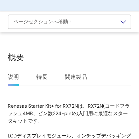
ページセクションへ移動：
概要
概
説明
特長
関連製品
要
Renesas Starter Kit+ for RX72Nは、RX72N(コードフラ
説
ッシュ4MB、ピン数224-pin)の入門用に最適なスター
明
タキットです。
LCDディスプレイモジュール、オンチップデバッギング