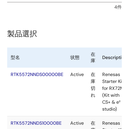
4件
製品選択
在
型名
状態
Description
庫
RTK5572NNDS00000BE
Active
在
Renesas
庫
Starter Kit+
切
for RX72N
れ
(Kit with
CS+ & e²
studio)
RTK5572NNDS10000BE
Active
在
Renesas