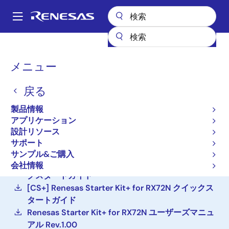
メ
イ
A
ン
Main
コ
設計リソース
ボード＆キット
RX72N-Starter-Kit-Plus
navigation
ン
パ
メニュー
テ
Renesas Starter Kit+ for
ン
ン
RX72N
戻る
ツ
く
に
ず
RX72N-Starter-Kit-Plus
製品情報
アクティブ
移
アプリケーション
動
設計リソース
サポート
ご購入
サンプル&ご購入
[e² studio] Renesas Starter Kit+ for RX72N クイッ
会社情報
クスタートガイド
[CS+] Renesas Starter Kit+ for RX72N クイックス
タートガイド
Renesas Starter Kit+ for RX72N ユーザーズマニュ
アル Rev.1.00