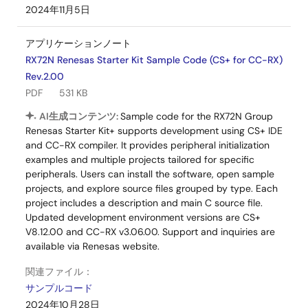
2024年11月5日
アプリケーションノート
RX72N Renesas Starter Kit Sample Code (CS+ for CC-RX)
Rev.2.00
PDF
531 KB
AI生成コンテンツ:
Sample code for the RX72N Group
Renesas Starter Kit+ supports development using CS+ IDE
and CC-RX compiler. It provides peripheral initialization
examples and multiple projects tailored for specific
peripherals. Users can install the software, open sample
projects, and explore source files grouped by type. Each
project includes a description and main C source file.
Updated development environment versions are CS+
V8.12.00 and CC-RX v3.06.00. Support and inquiries are
available via Renesas website.
関連ファイル：
サンプルコード
2024年10月28日