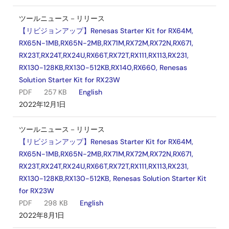
ツールニュース－リリース
【リビジョンアップ】Renesas Starter Kit for RX64M,
RX65N-1MB,RX65N-2MB,RX71M,RX72M,RX72N,RX671,
RX23T,RX24T,RX24U,RX66T,RX72T,RX111,RX113,RX231,
RX130-128KB,RX130-512KB,RX140,RX660, Renesas
Solution Starter Kit for RX23W
PDF
257 KB
English
2022年12月1日
ツールニュース－リリース
【リビジョンアップ】Renesas Starter Kit for RX64M,
RX65N-1MB,RX65N-2MB,RX71M,RX72M,RX72N,RX671,
RX23T,RX24T,RX24U,RX66T,RX72T,RX111,RX113,RX231,
RX130-128KB,RX130-512KB, Renesas Solution Starter Kit
for RX23W
PDF
298 KB
English
2022年8月1日