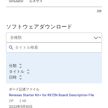
Simulator
ルネサス
マニュアル－開発ツール
[CS+] Renesas Starter Kit+ for RX72N チュートリアルマニ
3件
ュアル Rev.1.00
PDF
985 KB
English
ソフトウェアダウンロード
2019年11月29日
マニュアル－開発ツール
[e² studio] Renesas Starter Kit+ for RX72N スマート・コ
ンフィグレータ チュートリアルマニュアル Rev.1.00
PDF
3.41 MB
English
2019年11月29日
分類
タイトル
マニュアル－開発ツール
日時
[e² studio] Renesas Starter Kit+ for RX72N チュートリア
ルマニュアル Rev.1.00
ボード記述ファイル
PDF
1.06 MB
English
Renesas Starter Kit+ for RX72N Board Description File
2019年11月29日
ZIP
2 KB
2022年11月10日