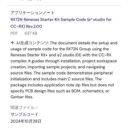
アプリケーションノート
RX72N Renesas Starter Kit Sample Code (e² studio for
CC-RX) Rev.2.00
PDF
637 KB
AI生成コンテンツ:
The document details the setup and
usage of sample code for the RX72N Group using the
Renesas Starter Kit+ and e2 studio IDE with the CC-RX
compiler. It guides through installation, project workspace
creation, importing sample projects, and navigating
source files. The sample code demonstrates peripheral
initialization and includes main C source files. The
package includes application note zip files but does not
specify PCB design files such as BOM, schematics, or
Gerber files.
関連ファイル：
サンプルコード
2024年10月28日