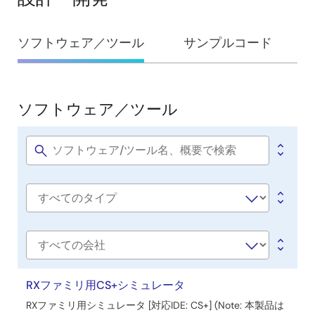
ーラ（GLCDC）の初期化と制御を簡素化する方法を説明し
ています。GLCDCの仕様を深く理解せずに表示機器の接続
設
確認が可能なサンプルプログラムを提供します。Smart
ソフトウェア／ツール
サンプルコード
ConfiguratorやFITモジュールと連携し、グラフィカルな
計・
LCD制御を支援します。対応デバイスやプロジェクト設
開
定、リアルタイム調整、ヘッダファイル生成についても解
説しています。
発
ソフトウェア／ツール
ソ
関連ファイル：
フ
サンプルコード
ト
2020年4月7日
Software
title
ウ
マニュアル－開発ツール
ェ
Software
Renesas Starter Kit+ for RX72N CPU Board Schematics
ア
type
Rev.1.00
／
PDF
177 KB
ツ
会
2019年11月29日
社
ー
名
RXファミリ用CS+シミュレータ
ル
アプリケーションノート
RXファミリ用シミュレータ [対応IDE: CS+] (Note: 本製品は
Renesas Starter Kit+ for RX72N ブートローダ アプリケー