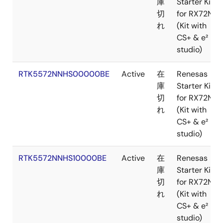
庫
Starter Kit+
切
for RX72N
れ
(Kit with
CS+ & e²
studio)
RTK5572NNHS00000BE
Active
在
Renesas
庫
Starter Kit+
切
for RX72N
れ
(Kit with
CS+ & e²
studio)
RTK5572NNHS10000BE
Active
在
Renesas
庫
Starter Kit+
切
for RX72N
れ
(Kit with
CS+ & e²
studio)