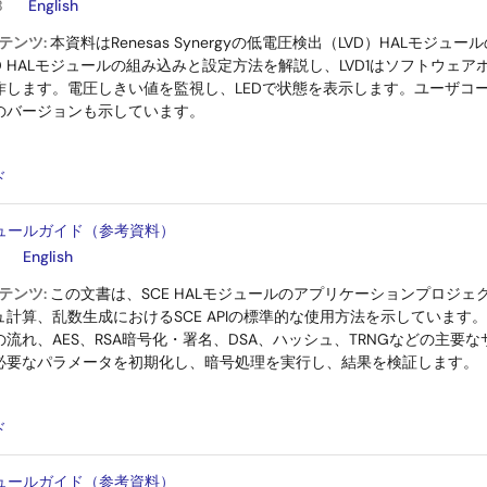
B
English
テンツ:
本資料はRenesas Synergyの低電圧検出（LVD）HALモジ
D HALモジュールの組み込みと設定方法を解説し、LVD1はソフトウェア
作します。電圧しきい値を監視し、LEDで状態を表示します。ユーザコ
のバージョンも示しています。
：
ド
モジュールガイド（参考資料）
English
テンツ:
この文書は、SCE HALモジュールのアプリケーションプロジ
ュ計算、乱数生成におけるSCE APIの標準的な使用方法を示していま
流れ、AES、RSA暗号化・署名、DSA、ハッシュ、TRNGなどの主要
必要なパラメータを初期化し、暗号処理を実行し、結果を検証します。
：
ド
モジュールガイド（参考資料）