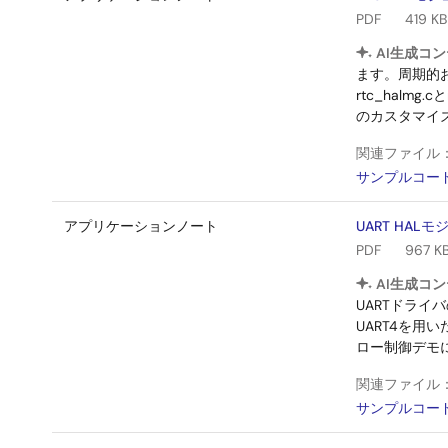
PDF
419 KB
AI生成コン
ます。周期的
rtc_halm
のカスタマイ
関連ファイル
サンプルコー
アプリケーションノート
UART HA
PDF
967 K
AI生成コン
UARTドラ
UART4を用
ロー制御デモ
関連ファイル
サンプルコー