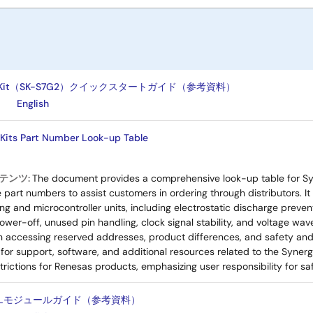
ter Kit（SK-S7G2）クイックスタートガイド（参考資料）
English
Kits Part Number Look-up Table
テンツ:
The document provides a comprehensive look-up table for Syn
part numbers to assist customers in ordering through distributors. I
g and microcontroller units, including electrostatic discharge preven
ower-off, unused pin handling, clock signal stability, and voltage wav
on accessing reserved addresses, product differences, and safety and
for support, software, and additional resources related to the Synergy
rictions for Renesas products, emphasizing user responsibility for s
ALモジュールガイド（参考資料）