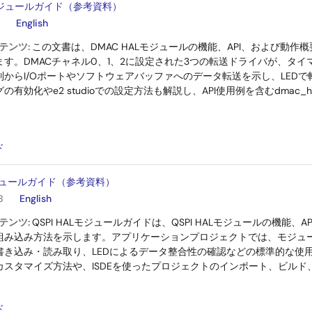
Lモジュールガイド（参考資料）
English
テンツ:
この文書は、DMAC HALモジュールの機能、API、および動
ます。DMACチャネル0、1、2に設定された3つの転送ドライバが、タ
列からI/Oポートやソフトウェアバッファへのデータ転送を示し、LED
の有効化やe2 studioでの設定方法も解説し、API使用例を含むdmac_
：
ド
Lモジュールガイド（参考資料）
B
English
テンツ:
QSPI HALモジュールガイドは、QSPI HALモジュールの機能
組み込み方法を示します。アプリケーションプロジェクトでは、モジュ
書き込み・読み取り、LEDによるデータ整合性の確認などの標準的な使用
カスタマイズ方法や、ISDEを使ったプロジェクトのインポート、ビル
：
ド