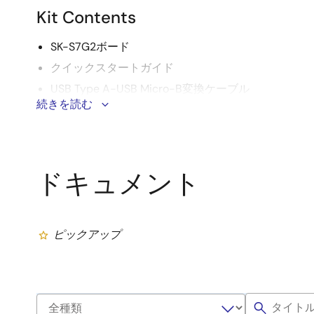
Kit Contents
SK-S7G2ボード
クイックスタートガイド
USB Type A-USB Micro-B変換ケーブル
続きを読む
System Requirements
®
®
Microsoft
Windows
7または10、2.0GHz以上で動作す
ドキュメント
プロセッサまたは同等のプロセッサ搭載
システムRAM 8GB以上
ハードディスク空き容量 2GB以上
ピックアップ
USB2.0以上のポート x 2
インターネット接続環境