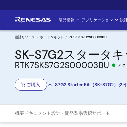
メ
イ
ン
製品情報
アプリケーション
設
Main
コ
ン
navigation
テ
設計リソース
ボード＆キット
RTK7SKS7G2S00003BU
ン
パ
SK-S7G2スタータ
ツ
に
ン
RTK7SKS7G2S00003BU
移
アク
く
動
ず
ご購入
S7G2 Starter Kit（SK-S
概要
ドキュメント
設計・開発
製品選択
サポート