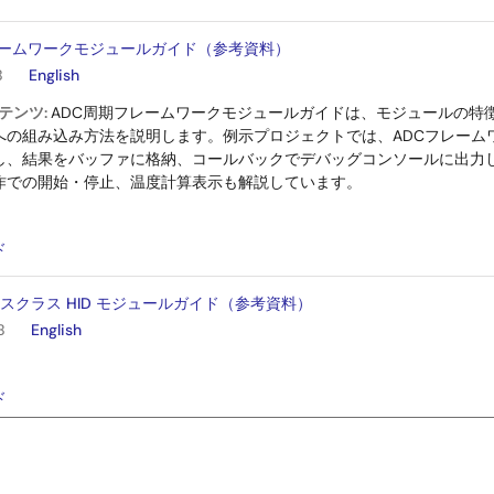
レームワークモジュールガイド（参考資料）
B
English
テンツ:
ADC周期フレームワークモジュールガイドは、モジュールの特徴
への組み込み方法を説明します。例示プロジェクトでは、ADCフレーム
し、結果をバッファに格納、コールバックでデバッグコンソールに出力
作での開始・停止、温度計算表示も解説しています。
：
ド
バイスクラス HID モジュールガイド（参考資料）
B
English
：
ド
レームワークモジュールガイド（参考資料）
B
English