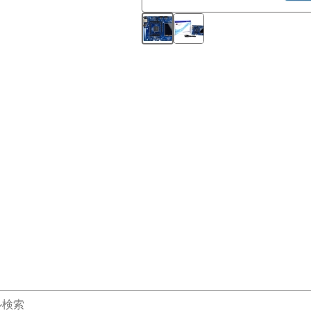
®
TM
るIntel
Core
ファミリ