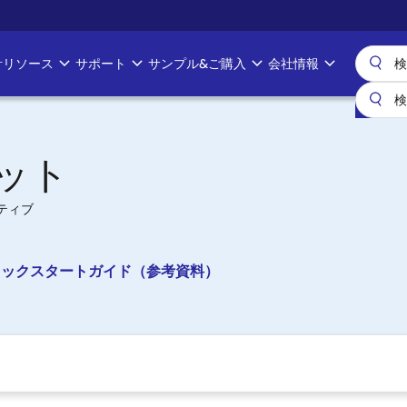
計リソース
サポート
サンプル&ご購入
会社情報
キット
ティブ
7G2）クイックスタートガイド（参考資料）