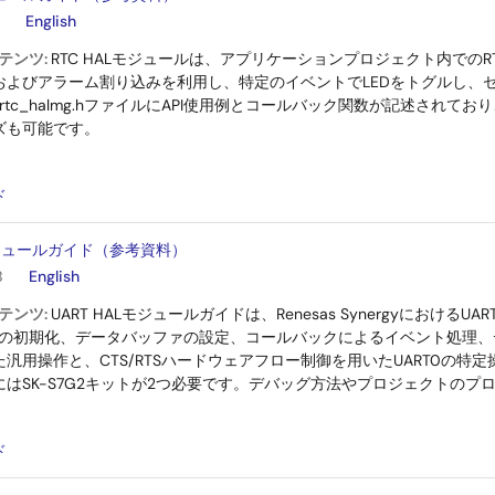
English
テンツ:
RTC HALモジュールは、アプリケーションプロジェクト内での
およびアラーム割り込みを利用し、特定のイベントでLEDをトグルし、
g.cとrtc_halmg.hファイルにAPI使用例とコールバック関数が記述さ
ズも可能です。
：
ド
Lモジュールガイド（参考資料）
B
English
テンツ:
UART HALモジュールガイドは、Renesas Synergyにおける
イバの初期化、データバッファの設定、コールバックによるイベント処理
いた汎用操作と、CTS/RTSハードウェアフロー制御を用いたUART0の
にはSK-S7G2キットが2つ必要です。デバッグ方法やプロジェクトの
：
ド