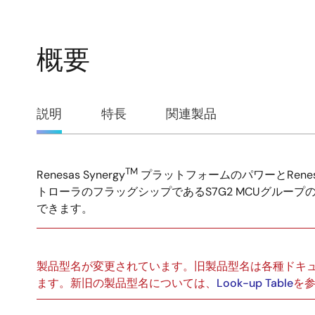
概要
概
説明
特長
関連製品
要
TM
Renesas Synergy
プラットフォームのパワーとRenesas
説
トローラのフラッグシップであるS7G2 MCUグルー
できます。
明
製品型名が変更されています。旧製品型名は各種ドキ
ます。新旧の製品型名については、
Look-up Table
を