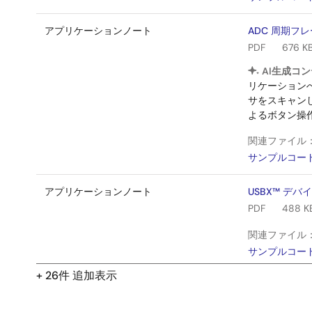
アプリケーションノート
ADC 周期フ
PDF
676 K
AI生成コン
リケーション
サをスキャン
よるボタン操
関連ファイル
サンプルコー
アプリケーションノート
USBX™ デ
PDF
488 K
関連ファイル
サンプルコー
+ 26件 追加表示
アプリケーションノート
コンソールフ
PDF
552 K