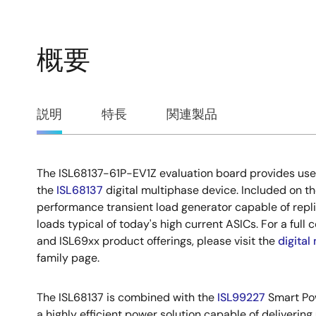
概要
概
説明
特長
関連製品
要
The ISL68137-61P-EV1Z evaluation board provides use
説
the
ISL68137
digital multiphase device. Included on th
performance transient load generator capable of replic
明
loads typical of today's high current ASICs. For a full 
and ISL69xx product offerings, please visit the
digital
family page.
The ISL68137 is combined with the
ISL99227
Smart Pow
a highly efficient power solution capable of delivering