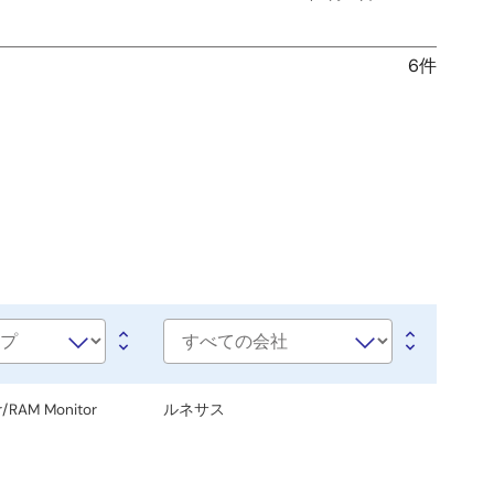
6件
会
社
名
r/RAM Monitor
ルネサス