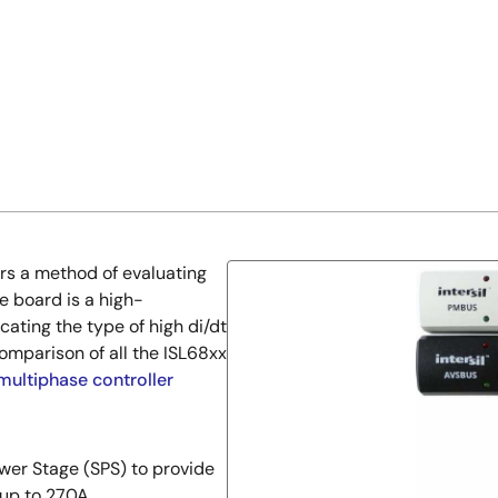
rs a method of evaluating
e board is a high-
ating the type of high di/dt
comparison of all the ISL68xx
 multiphase controller
er Stage (SPS) to provide
 up to 270A.