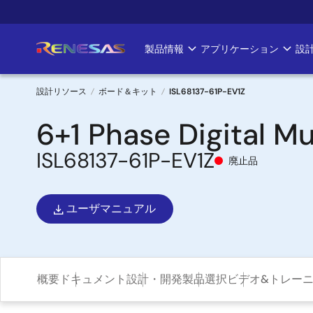
メ
イ
ン
製品情報
アプリケーション
設
Main
コ
ン
navigation
テ
設計リソース
ボード＆キット
ISL68137-61P-EV1Z
ン
パ
6+1 Phase Digital M
ツ
に
ン
ISL68137-61P-EV1Z
移
廃止品
く
動
ず
ユーザマニュアル
概要
ドキュメント
設計・開発
製品選択
ビデオ&トレー