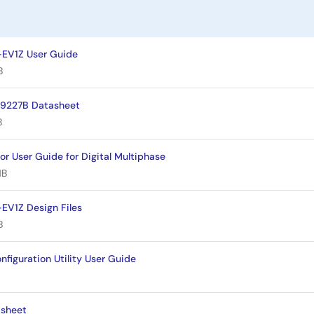
-EV1Z User Guide
B
L99227B Datasheet
B
r User Guide for Digital Multiphase
MB
EV1Z Design Files
B
nfiguration Utility User Guide
asheet