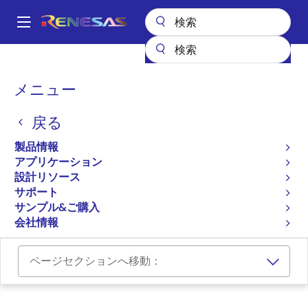
メ
イ
A
ン
Main
コ
設計リソース
ボード＆キット
IPS2550STKIT
navigation
ン
パ
メニュー
テ
IPS2550用評価キット
ン
ン
戻る
IPS2550STKIT
ツ
く
アクティブ
に
ず
製品情報
移
アプリケーション
ユーザマニュアル
動
設計リソース
サポート
ご購入
サンプル&ご購入
会社情報
ページセクションへ移動：