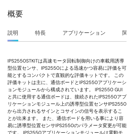
概要
概
説明
特長
アプリケーション
関連
要
IPS2550STKITは高速モータ回転制御向けの車載用誘導
説
型位置センサ、IPS2550による迅速かつ容易に評価を可
明
能とするコンパクトで直観的な評価キットです。 この
評価キットは主に、通信ボードとIPS2550アプリケーシ
ョンモジュールから構成されています。 IPS2550 GUI
と共に使用する通信ボードは、接続されたIPS2550アプ
リケーションモジュール上の誘導型位置センサIPS2550
から出力されるサインとコサインの信号を表示するこ
とが出来ます。 また、通信ボードを用いる事により容
易に誘導型位置センサIPS2550のパラメータ変更が可能
です。 IPS2550アプリケーションモジュールは電動モ