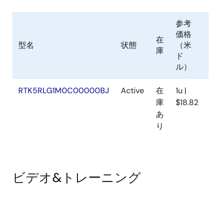
参考
価格
在
型名
状態
（米
Sa
庫
ド
ル）
RTK5RLG1M0C00000BJ
Active
在
1u |
N/
庫
$18.82
あ
り
ビデオ&トレーニング