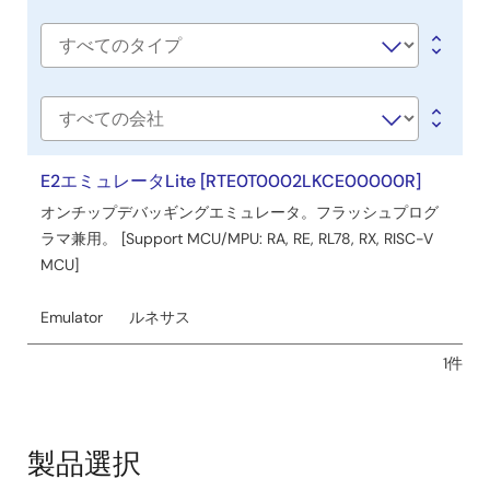
title
ウ
ェ
Software
ア
type
／
ツ
会
社
ー
名
E2エミュレータLite [RTE0T0002LKCE00000R]
ル
オンチップデバッギングエミュレータ。フラッシュプログ
ラマ兼用。 [Support MCU/MPU: RA, RE, RL78, RX, RISC-V
MCU]
Emulator
ルネサス
1件
製品選択