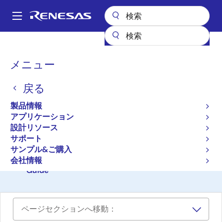
メ
イ
A
ン
Main
コ
設計リソース
ボード＆キット
FPB-RL78G1M
navigation
ン
パ
メニュー
テ
RL78/G1M Fast Prototyping
ン
ン
Board
戻る
ツ
く
に
ず
FPB-RL78G1M
製品情報
アクティブ
移
アプリケーション
動
設計リソース
サポート
ご購入
サンプル&ご購入
RL78/G1M Fast Prototyping Board Quick Start
会社情報
Guide
ページセクションへ移動：