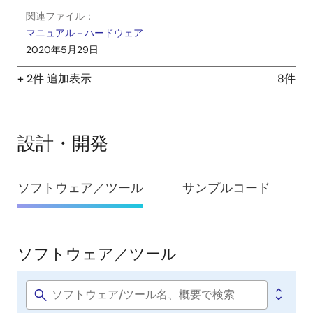
関連ファイル：
マニュアル－ハードウェア
2020年5月29日
+ 2件 追加表示
8件
設計・開発
設
ソフトウェア／ツール
サンプルコード
計・
開
発
ソフトウェア／ツール
ソ
フ
ト
Software