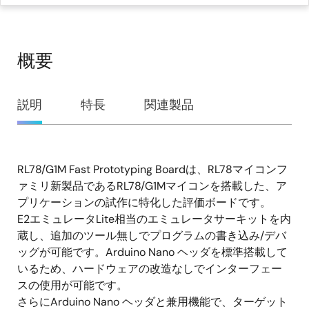
概要
概
説明
特長
関連製品
要
RL78/G1M Fast Prototyping Boardは、RL78マイコンフ
説
ァミリ新製品であるRL78/G1Mマイコンを搭載した、ア
明
プリケーションの試作に特化した評価ボードです。
E2エミュレータLite相当のエミュレータサーキットを内
蔵し、追加のツール無しでプログラムの書き込み/デバ
ッグが可能です。Arduino Nano ヘッダを標準搭載して
いるため、ハードウェアの改造なしでインターフェー
スの使用が可能です。
さらにArduino Nano ヘッダと兼用機能で、ターゲット