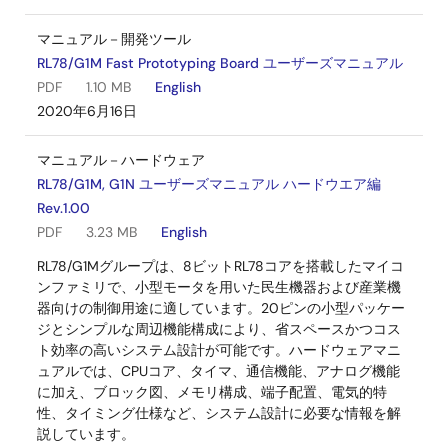
マニュアル－開発ツール
RL78/G1M Fast Prototyping Board ユーザーズマニュアル
PDF
1.10 MB
English
2020年6月16日
マニュアル－ハードウェア
RL78/G1M, G1N ユーザーズマニュアル ハードウエア編
Rev.1.00
PDF
3.23 MB
English
RL78/G1Mグループは、8ビットRL78コアを搭載したマイコ
ンファミリで、小型モータを用いた民生機器および産業機
器向けの制御用途に適しています。20ピンの小型パッケー
ジとシンプルな周辺機能構成により、省スペースかつコス
ト効率の高いシステム設計が可能です。ハードウェアマニ
ュアルでは、CPUコア、タイマ、通信機能、アナログ機能
に加え、ブロック図、メモリ構成、端子配置、電気的特
性、タイミング仕様など、システム設計に必要な情報を解
説しています。