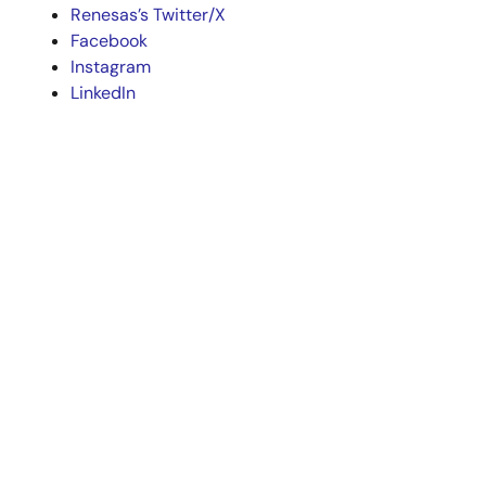
Renesas’s Twitter/X
Facebook
Instagram
LinkedIn
経営/決算/業績
会社概要
採用情報
投資家の皆様
ニュースルーム
サステナビリティ
お問合せ
ブログ
ビデオ
人気のツール