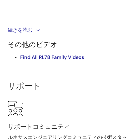
この動画では、RL78ファミリを初めて使用するお客様
続きを読む
を対象に、Fast Prototyping Board (FPB) を使用した開
その他のビデオ
発手順を紹介します。開発環境の導入方法と、サンプ
ルコードを使用したプロジェクトの生成方法および動
Find All RL78 Family Videos
作確認の方法をガイドします。本動画ではFPB-
RL78L23を例に解説しますが、開発手順は全RL78製品
のFPBに対応しています。
サポート
関連資料
Fast Prototyping Board for RL78 Family
RL78ファミリ低消費電力8、16ビットマイクロコ
ントローラ(MCU)
RL78/L23 LCD 表示（時計デモ）Application Note
サポートコミュニティ
ルネサスエンジニアリングコミュニティの技術スタッ