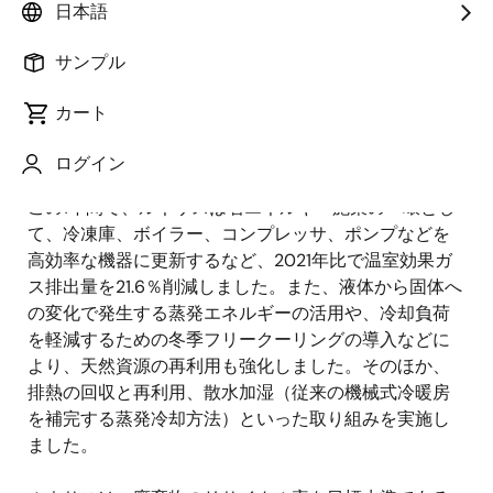
日本語
公開日:2025年7月3日
サンプル
ルネサスの
2024年度統合報告書
は、環境保全と持続的
カート
成長戦略の強化に向けた一連のマイルストーンを紹介
しています。
ログイン
この1年間で、ルネサスは省エネルギー施策の一環とし
て、冷凍庫、ボイラー、コンプレッサ、ポンプなどを
高効率な機器に更新するなど、2021年比で温室効果ガ
ス排出量を21.6％削減しました。また、液体から固体へ
の変化で発生する蒸発エネルギーの活用や、冷却負荷
を軽減するための冬季フリークーリングの導入などに
より、天然資源の再利用も強化しました。そのほか、
排熱の回収と再利用、散水加湿（従来の機械式冷暖房
を補完する蒸発冷却方法）といった取り組みを実施し
ました。