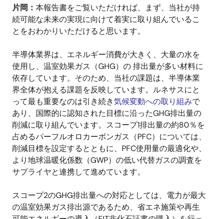
片岡：
本報告書をご覧いただければ、まず、当社が持
続可能な未来の実現に向けて着実に取り組んでいるこ
とをおわかりいただけると思います。
半導体業界は、エネルギー消費が大きく、大量の水を
使用し、温室効果ガス（GHG）の 排出量が多い材料に
依存しています。そのため、当社の課題は、半導体業
界全体が抱える課題を反映しています。ルネサスにと
って最も重要なのは引き続き
気候変動への取り組み
で
あり、国際的に認知された目標に沿ったGHG排出量の
削減に取り組んでいます。スコープ1排出量の約80％を
占めるパーフルオロカーボンガス（PFC）については、
削減目標を設定するとともに、PFC使用量の最適化や、
より地球温暖化係数（GWP）の低い代替ガスの調査を
サプライヤと連携して進めています。
スコープ2のGHG排出量への対応としては、電力が最大
の温室効果ガス排出源であるため、省エネ施策や再生
可能エネルギーの導入（FIT非化石証書の購入）を行っ