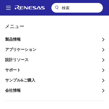
メ
イ
A
ン
Main
コ
会社案内
プレスセンター
ブログ
navigation
メニュー
ン
2024年度 統合報告書を発行、環境保全と持続的成長への取り組みをよ
パ
り明確化
テ
ン
ン
製品情報
2024年度 統合報告書を発
ツ
く
行、環境保全と持続的成長
に
アプリケーション
ず
移
への取り組みをより明確化
設計リソース
動
サポート
サンプル&ご購入
会社情報
画
ルネサス
像
ブログ編集局