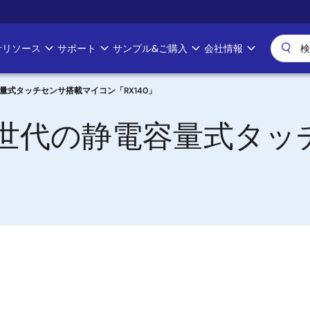
計リソース
サポート
サンプル&ご購入
会社情報
容量式タッチセンサ搭載マイコン「RX140」
る新世代の静電容量式タ