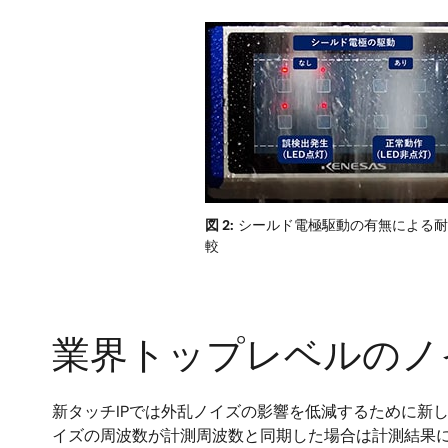
画
像
図 2:
シールド電極駆動の有無による耐
較
業界トップレベルのノ
新タッチIPでは外乱ノイズの影響を低減するために新
イズの周波数が計測周波数と同期した場合は計測結果に