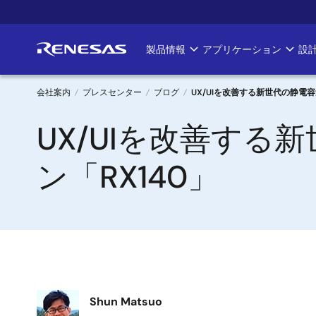
メ
イ
ン
製品情報
アプリケーション
設
Main
コ
ン
navigation
テ
会社案内
プレスセンター
ブログ
UX/UIを改善する新世代の静電
ン
パ
UX/UIを改善す
ツ
に
ン
移
ン「RX140」
く
動
ず
画
Shun Matsuo
像