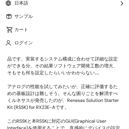
Application Engineer
日本語
公開日:2020年3月23日
サンプル
カート
ルネサスが昨年（2019年）発売した高精度アナログフ
ロントエンド搭載マイコン、RX23E-A。入力換算ノイ
ログイン
ズが30nVrms(rms :Root Mean Square)の24bitΔΣA/D
コンバータを搭載しているなど高性能かつ多機能な製
品です。実装するシステム構成に合わせて詳細な設定
ができる分、その結果ソフトウェア開発工数の増大、
そもそも何を設定したらいいかわからない…。
アナログの性能を試してみたいが、正確に評価するた
めの基板設計は難しそう。そんな困りごとを解消すべ
くルネサスが発売したのが、Renesas Solution Starter
Kit (RSSK) for RX23E-Aです。
このRSSKと本RSSKに対応のGUI(Graphical User
Interface)を使用することで、直感的にデバイスの設定