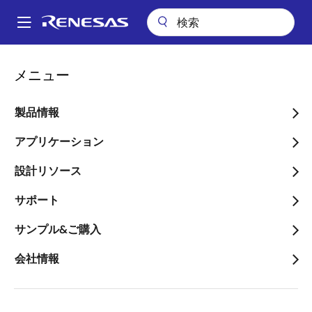
メ
イ
A
ン
Main
コ
会社案内
プレスセンター
ブログ
navigation
メニュー
ン
正確なアナログ評価を可能にするRX23E-A ルネサス ソリューション
パ
スタータキット
テ
ン
ン
製品情報
正確なアナログ評価を可能
ツ
く
にするRX23E-A ルネサス
に
アプリケーション
ず
移
ソリューション スタータ
設計リソース
動
キット
サポート
サンプル&ご購入
会社情報
画
Keisuke Matsumoto
像