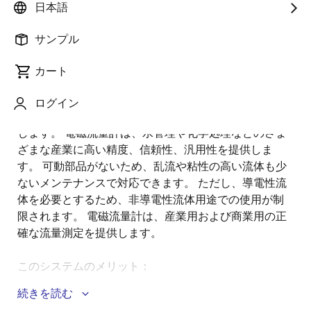
要
日本語
サンプル
電磁流量計は、ファラデーの電磁誘導の法則を使用し
説
て流量を測定します。 磁場を発生させるコイルと、導
カート
明
電性流体からの誘導電圧を感知する電極で構成されて
います。 電圧は流量に比例するため、正確な測定が可
ログイン
能です。 トランスミッタは信号を処理して流量を計算
します。 電磁流量計は、水管理や化学処理などのさま
ざまな産業に高い精度、信頼性、汎用性を提供しま
す。 可動部品がないため、乱流や粘性の高い流体も少
ないメンテナンスで対応できます。 ただし、導電性流
体を必要とするため、非導電性流体用途での使用が制
限されます。 電磁流量計は、産業用および商業用の正
確な流量測定を提供します。
このシステムのメリット：
続きを読む
このMCUは、16ビット逐次比較型ADC、24ビット シ