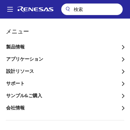
メ
イ
A
ン
Main
コ
アプリケーション
産業用機器
メータ
電磁流量計
navigation
メニュー
ン
パ
電磁流量計
テ
ン
ン
製品情報
ツ
く
に
アプリケーション
ず
移
設計リソース
ページセクションへ移動：
動
サポート
サンプル&ご購入
概要
会社情報
概
説明
アプリケーション