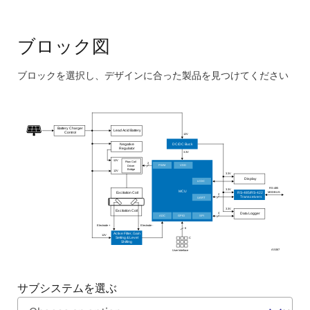
グマデルタADC、および低消費電力のオペアンプを
内蔵しています。
3.3V電源のシングルトランシーバは、RS-485とRS-
ブロック図
422の両方の規格に適合し、平衡通信を実現しま
す。
ブロックを選択し、デザインに合った製品を見つけてください
デュアルアンプは、低ノイズ、低入力バイアス電
Skip
流、低オフセット、低温度ドリフトを特長としてい
interactive
ます。
block
Battery Charger
Lead Acid Battery
Control
12V
diagram
DC/DC Buck
Negative
Regulator
3.3V
-12V
Flow Coil
2
PWM
VDD
Driver
Bridge
12V
3.3V
Display
LCDC
RS-485
3.3V
MCU
MODBUS
RS-485/RS-422
Excitation Coil
2
Transceivers
UART
3.3V
Excitation Coil
4
Data Logger
ADC
GPIO
SPI
Electrode +
Electrode -
6
Active Filter, Gain
12V
Setting & Level
C
Shifting
AS067
User Interface
サブシステムを選ぶ