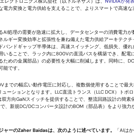
エレクトロニクス株式会社（以下ルネサス）は、
NVIDIAが
な電力変換と電力供給を支えることで、よりスマートで高速な
るAI処理の需要が急速に拡大し、データセンターの消費電力
ネルギー変換効率と拡張性を兼ね備えた電力供給アーキテクチ
ドバンドギャップ半導体は、高速スイッチング、低損失、優れ
用いることで、ラック内に800Vの直流バスを構築でき、配電
るための金属部品）の必要性を大幅に削減します。同時に、DC
可能です。
00Vまでの幅広い動作電圧に対応し、複数個使用することで最大
ューションとなります。LLC直流トランス（LLC DCX）トポ
スは双方向GaNスイッチを提供することで、整流回路設計の簡
とで、新規DC/DCコンバータ設計のBOM（部品表）をより強
ーのZaher Baidasは、次のように述べています。
「AIは