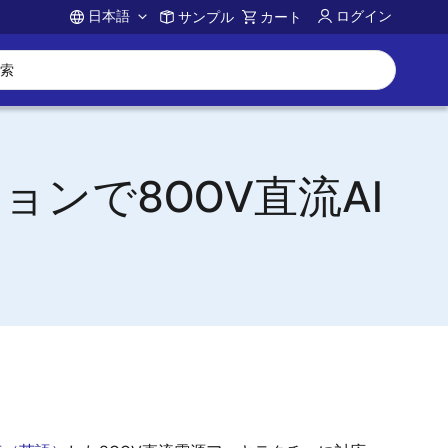
日本語
ログイン
サンプル
カート
Account
ンで800V直流AI