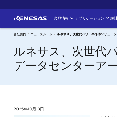
メ
イ
ン
製品情報
アプリケーション
設
Main
コ
ン
navigation
テ
会社案内
ニュースルーム
ルネサス、次世代パワー半導体ソリューショ
ン
パ
ルネサス、次世代パ
ツ
に
ン
移
データセンターア
く
動
ず
2025年10月13日