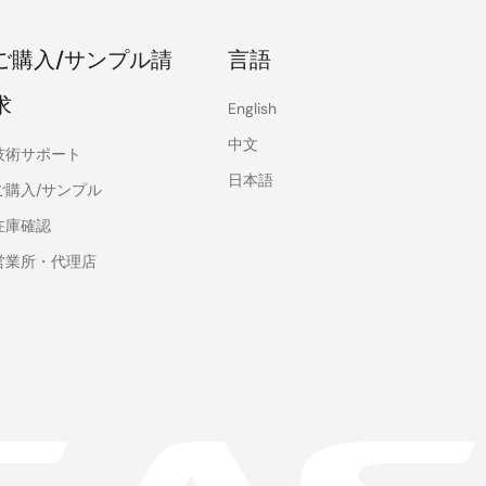
ご購入/サンプル請
言語
求
English
中文
技術サポート
日本語
ご購入/サンプル
在庫確認
営業所・代理店