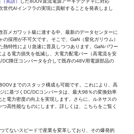
発表（英語）
した800V直流電源アーキテクチャに対応
次世代AIインフラの実現に貢献することを発表しまし
が数百メガワット級に達する中、最新のデータセンターに
ャの採用が不可欠です。そこで、GaN（窒化ガリウム）
た熱特性により急速に普及しつつあります。GaNパワー
による電力損失を低減し、大電力配電バー（高電流を安
/DC降圧コンバータを介して既存の48V用電源部品の
800Vまでのスタック構成も可能です。これにより、高
ロジに基づくDC/DCコンバータは、最大98％の変換効率
素化と電力密度の向上を実現します。さらに、ルネサスの
力かつ高性能なものにします。詳しくは、こちらをご覧く
かつてないスピードで産業を変革しており、その爆発的