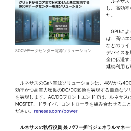
ルネサス 
し、高効率
た。
GPUによ
は、高いエ
などのワイ
800Vデータセンター電源ソリューション
デバイスを
全に伝送す
継続利用も
ルネサスのGaN電源ソリューションは、48Vから4
効率かつ高電力密度のDC/DC変換を実現する最適なソリ
を実現します。AC/DCフロントエンドでは、ルネサ
MOSFET、ドライバ、コントローラを組み合わせるこ
ださい。
renesas.com/power
ルネサスの執行役員 兼 パワー担当ジェネラルマネージャ