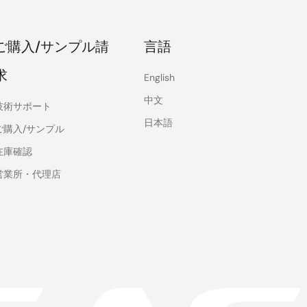
ご購入/サンプル請
言語
求
English
中文
技術サポート
日本語
ご購入/サンプル
在庫確認
営業所・代理店