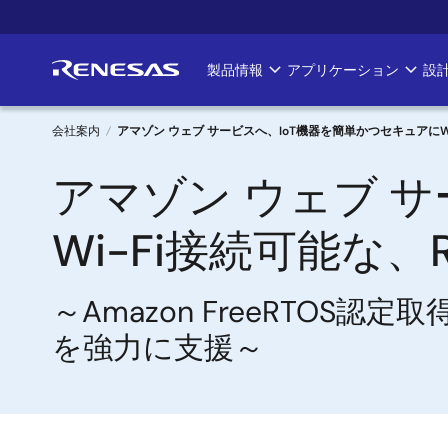
メ
イ
ン
製品情報
アプリケーション
設
Main
コ
ン
navigation
テ
会社案内
アマゾン ウェブ サービスへ、IoT機器を簡単かつセキュアにW
ン
パ
アマゾン ウェブ 
ツ
に
ン
移
Wi-Fi接続可能な
く
動
ず
～Amazon FreeRTO
を強力に支援～