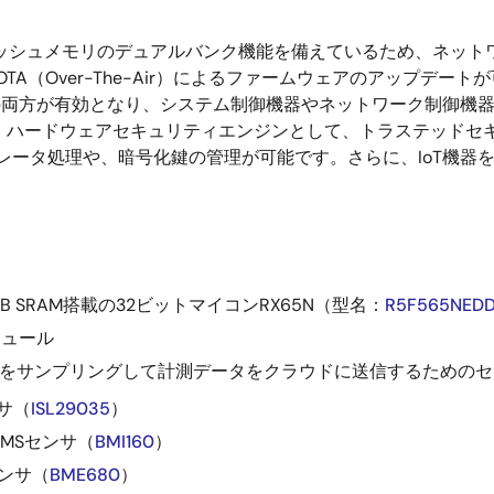
ラッシュメモリのデュアルバンク機能を備えているため、ネッ
ートOTA（Over-The-Air）によるファームウェアのアップ
能の両方が有効となり、システム制御機器やネットワーク制御機
ハードウェアセキュリティエンジンとして、トラステッドセキュアI
セラレータ処理や、暗号化鍵の管理が可能です。さらに、IoT機
KB SRAM搭載の32ビットマイコンRX65N（型名：
R5F565NED
ジュール
タをサンプリングして計測データをクラウドに送信するための
サ（
ISL29035
）
EMSセンサ（
BMI160
）
センサ（
BME680
）