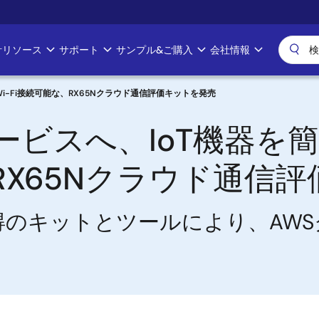
計リソース
サポート
サンプル&ご購入
会社情報
i-Fi接続可能な、RX65Nクラウド通信評価キットを発売
サービスへ、IoT機器を
、RX65Nクラウド通信
S認定取得のキットとツールにより、AW