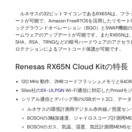
ルネサスの32ビットマイコンであるRX65Nは、フ
ートが可能で、Amazon FreeRTOSを活用したリモ
ックグラウンドオペレーション（BGO）とSWAP機
ームウェアのアップデートが可能です。またRX65Nは、
SHA、RSA、TRNGなどの暗号ハードウェアのアク
ロテクションによるブートコード保護が可能です。
Renesas RX65N Cloud Kitの特長
120 MHz 動作、2MBコードフラッシュメモリと640
Silex社の
SX-ULPGN
Wi-Fi通信に対応したPmodモ
シリアル通信とデバッグ用のUSBポート2口、デー
ルネサスの環境計測用デジタル赤外線／照度セン
BOSCHの3軸加速度、ジャイロスコープ計測用M
BOSCHのガス、気温、湿度、気圧計測用MEMS