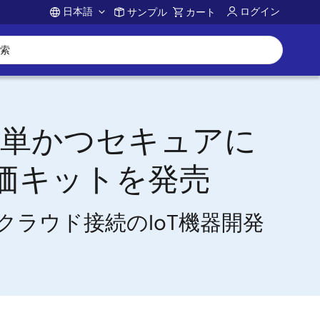
日本語
ログイン
サンプル
カート
Account
簡単かつセキュアに
評価キットを発売
Sクラウド接続のIoT機器開発