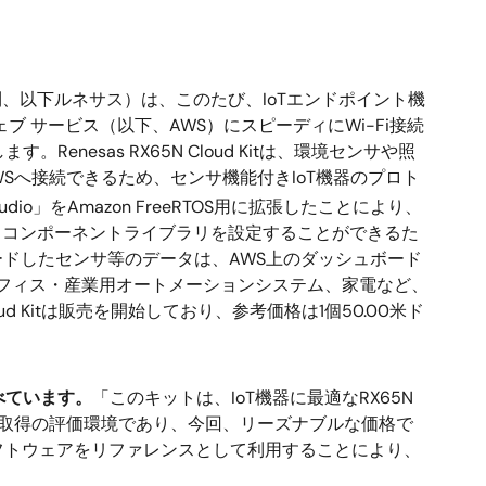
、以下ルネサス）は、このたび、IoTエンドポイント機
 ウェブ サービス（以下、AWS）にスピーディにWi-Fi接続
す。Renesas RX65N Cloud Kitは、環境センサや照
Sへ接続できるため、センサ機能付きIoT機器のプロト
tudio」をAmazon FreeRTOS用に拡張したことにより、
ック、コンポーネントライブラリを設定することができるた
ードしたセンサ等のデータは、AWS上のダッシュボード
フィス・産業用オートメーションシステム、家電など、
loud Kitは販売を開始しており、参考価格は1個50.00米ド
述べています。
「このキットは、IoT機器に最適なRX65N
S認定取得の評価環境であり、今回、リーズナブルな価格で
フトウェアをリファレンスとして利用することにより、