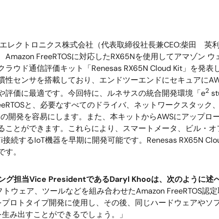
エレクトロニクス株式会社（代表取締役社長兼CEO:柴田 英利
Amazon FreeRTOSに対応したRX65Nを使用してアマゾン
ウド通信評価キット「Renesas RX65N Cloud Kit」を発表しま
慣性センサを搭載しており、エンドツーエンドにセキュアにAW
2
や評価に最適です。今回特に、ルネサスの統合開発環境「e
s
n FreeRTOSと、必要なすべてのドライバ、ネットワークスタ
機器の開発を容易にします。また、本キットからAWSにアップロ
ることができます。これらにより、スマートメータ、ビル・オ
Fi接続するIoT機器を早期に開発可能です。Renesas RX65N C
です。
Vice PresidentであるDaryl Khooは、次のように
ウェア、ツールなどを組み合わせたAmazon FreeRTO
をプロトタイプ開発に使用し、その後、同じハードウェアやソ
を生み出すことができるでしょう。」