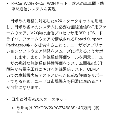
R-Car W2R+R-Car W2Hキット：欧米の車車間・路
車間通信システムを実現
日米欧の規格に対応したV2Xスタータキットを用意
し、日米欧各々のシステムに必要な無線通信SoC用ファ
ームウェア、V2X向け通信プロセッサ用BSP（OS、ド
ライバ、ファームウェアで構成されるBoard Support
Packageの略）を提供することで、ユーザがアプリケー
ションソフトウェア開発をスムーズに行えるようサポ
ートします。また、無線通信評価ツールを用意し、ユ
ーザの複雑な無線通信特性評価をシステム開発の試作
段階から量産工程における無線通信テスト、OEMメー
カでの車載機実装テストといった広範な評価をサポー
トできるため、ユーザは市場導入を円滑に進めること
が可能になります。
日米欧対応V2Xスタータキット
欧州向け RTK00V2XRC7746SBS : 40万円（税