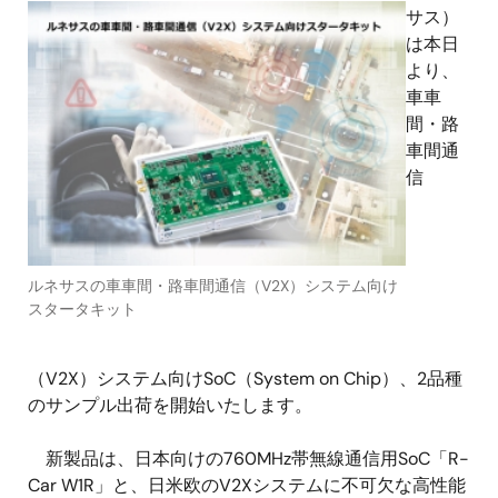
サス）
は本日
より、
車車
間・路
車間通
信
ルネサスの車車間・路車間通信（V2X）システム向け
スタータキット
（V2X）システム向けSoC（System on Chip）、2品種
のサンプル出荷を開始いたします。
新製品は、日本向けの760MHz帯無線通信用SoC「R-
Car W1R」と、日米欧のV2Xシステムに不可欠な高性能