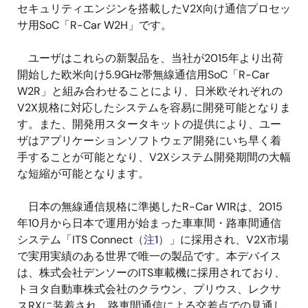
セキュリティエンジンを搭載したV2X向け通信プロセッ
サ用SoC「R-Car W2H」です。
ユーザはこれらの新製品を、当社が2015年より出荷
開始した欧米向け5.9GHz帯無線通信用SoC「R-Car
W2R」と組み合わせることにより、日米欧それぞれの
V2X規格に対応したシステムを容易に開発可能となりま
す。また、開発用スタータキットの提供により、ユー
ザはアプリケーションソフトウェア開発にいち早く着
手することが可能となり、V2Xシステム開発期間の大幅
な短縮が可能となります。
日本の無線通信規格に準拠したR-Car W1Rは、2015
年10月から日本で運用が始まった車車間・路車間通信
システム「ITS Connect
（注1）
」に採用され、V2X市場
で実用実績のある世界で唯一の製品です。本デバイス
は、株式会社デンソーのITS車載機に採用されており、
トヨタ自動車株式会社のクラウン、プリウス、レクサ
スRXに装着され、路車間通信による交差点での見通し