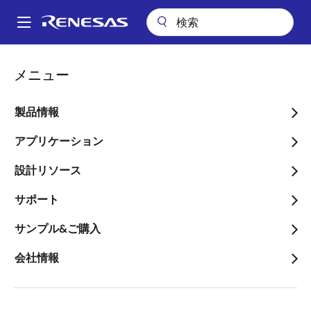
メ
イ
A
ン
Main
コ
会社案内
navigation
メニュー
ン
自動運転時代の到来に向けて車車間・路車間通信(V2X)システム向け半
パ
導体ソリューションをグローバルに提供開始
テ
ン
ン
製品情報
自動運転時代の到来に向け
ツ
く
て車車間・路車間通信
に
アプリケーション
ず
移
(V2X)システム向け半導体
設計リソース
動
ソリューションをグローバ
サポート
ルに提供開始
サンプル&ご購入
～従来のレーダーやカメラで察知でき
会社情報
ない死角情報をリアルタイムに先読み
し安心、安全で快適な運転支援システ
ムの早期実用化に寄与～