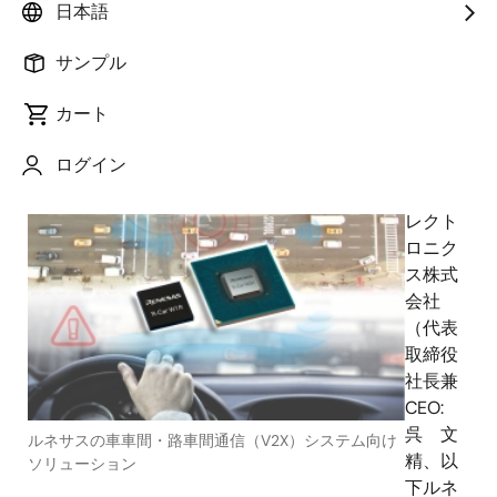
日本語
サンプル
カート
2016年10月6日
ログイン
ルネ
サス エ
レクト
ロニク
ス株式
会社
（代表
取締役
社長兼
CEO:
呉 文
ルネサスの車車間・路車間通信（V2X）システム向け
精、以
ソリューション
下ルネ