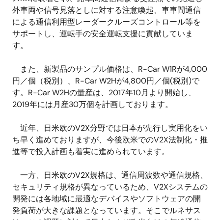
外車両や信号見落としに対する注意喚起、車車間通信
による通信利用型レーダークルーズコントロール等を
サポートし、運転手の安全運転支援に貢献していま
す。
また、新製品のサンプル価格は、R-Car W1Rが4,000
円／個（税別）、R-Car W2Hが4,800円／個(税別)で
す。R-Car W2Hの量産は、2017年10月より開始し、
2019年には月産30万個を計画しております。
近年、日米欧のV2X分野では日本が先行し実用化をい
ち早く進めておりますが、今後欧米でのV2X法制化・推
進等で投入計画も着実に進められています。
一方、日米欧のV2X規格は、通信周波数や通信規格、
セキュリティ規格が異なっているため、V2Xシステムの
開発には各地域に最適なデバイスやソフトウェアの開
発負荷が大きな課題となっています。そこでルネサス