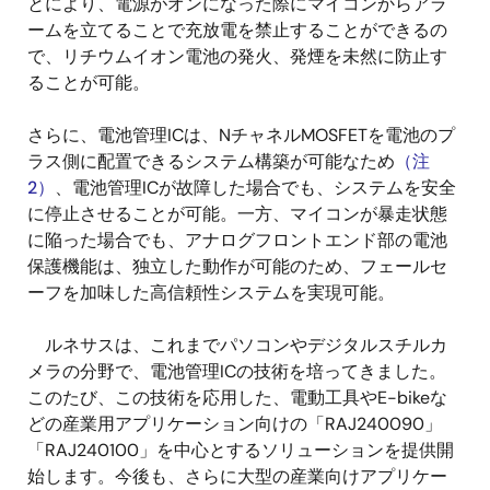
とにより、電源がオンになった際にマイコンからアラ
ームを立てることで充放電を禁止することができるの
で、リチウムイオン電池の発火、発煙を未然に防止す
ることが可能。
さらに、電池管理ICは、NチャネルMOSFETを電池のプ
ラス側に配置できるシステム構築が可能なため
（注
2）
、電池管理ICが故障した場合でも、システムを安全
に停止させることが可能。一方、マイコンが暴走状態
に陥った場合でも、アナログフロントエンド部の電池
保護機能は、独立した動作が可能のため、フェールセ
ーフを加味した高信頼性システムを実現可能。
ルネサスは、これまでパソコンやデジタルスチルカ
メラの分野で、電池管理ICの技術を培ってきました。
このたび、この技術を応用した、電動工具やE-bikeな
どの産業用アプリケーション向けの「RAJ240090」
「RAJ240100」を中心とするソリューションを提供開
始します。今後も、さらに大型の産業向けアプリケー