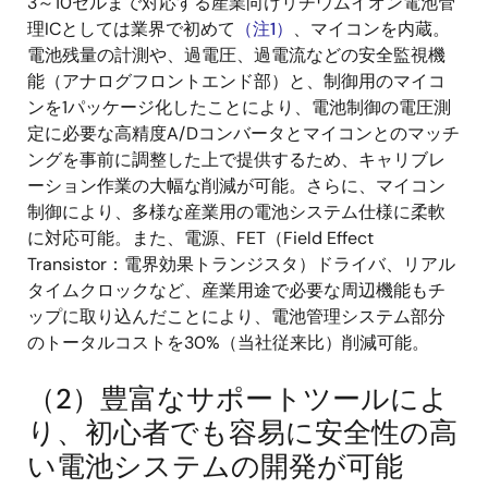
3～10セルまで対応する産業向けリチウムイオン電池管
理ICとしては業界で初めて
（注1）
、マイコンを内蔵。
電池残量の計測や、過電圧、過電流などの安全監視機
能（アナログフロントエンド部）と、制御用のマイコ
ンを1パッケージ化したことにより、電池制御の電圧測
定に必要な高精度A/Dコンバータとマイコンとのマッチ
ングを事前に調整した上で提供するため、キャリブレ
ーション作業の大幅な削減が可能。さらに、マイコン
制御により、多様な産業用の電池システム仕様に柔軟
に対応可能。また、電源、FET（Field Effect
Transistor：電界効果トランジスタ）ドライバ、リアル
タイムクロックなど、産業用途で必要な周辺機能もチ
ップに取り込んだことにより、電池管理システム部分
のトータルコストを30%（当社従来比）削減可能。
（2）豊富なサポートツールによ
り、初心者でも容易に安全性の高
い電池システムの開発が可能