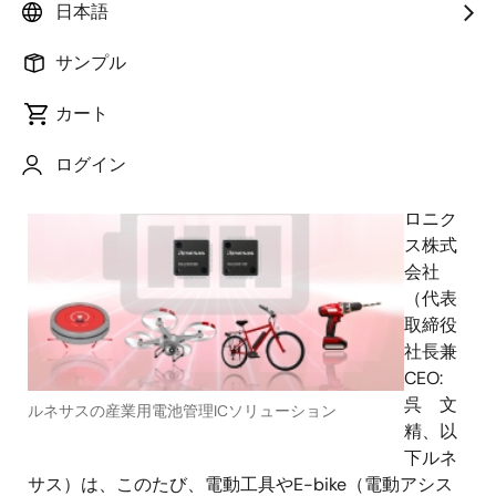
日本語
サンプル
2016年12月13日
カート
ルネ
ログイン
サスエ
レクト
ロニク
ス株式
会社
（代表
取締役
社長兼
CEO:
呉 文
ルネサスの産業用電池管理ICソリューション
精、以
下ルネ
サス）は、このたび、電動工具やE-bike（電動アシス