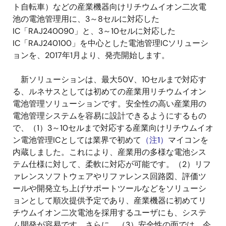
ト自転車）などの産業機器向けリチウムイオン二次電
池の電池管理用に、3～8セルに対応した
IC「RAJ240090」と、3～10セルに対応した
IC「RAJ240100」を中心とした電池管理ICソリューシ
ョンを、2017年1月より、発売開始します。
新ソリューションは、最大50V、10セルまで対応す
る、ルネサスとしては初めての産業用リチウムイオン
電池管理ソリューションです。安全性の高い産業用の
電池管理システムを容易に設計できるようにするもの
で、（1）3～10セルまで対応する産業向けリチウムイオ
ン電池管理ICとしては業界で初めて
（注1）
マイコンを
内蔵しました。これにより、産業用の多様な電池シス
テム仕様に対して、柔軟に対応が可能です。（2）リフ
ァレンスソフトウェアやリファレンス回路図、評価ツ
ールや開発立ち上げサポートツールなどをソリューシ
ョンとして順次提供予定であり、産業機器に初めてリ
チウムイオン二次電池を採用するユーザにも、システ
ム開発が容易です。さらに、（3）安全性の面では、今