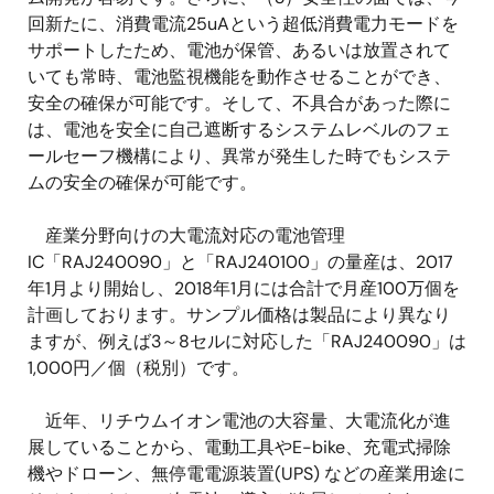
回新たに、消費電流25uAという超低消費電力モードを
サポートしたため、電池が保管、あるいは放置されて
いても常時、電池監視機能を動作させることができ、
安全の確保が可能です。そして、不具合があった際に
は、電池を安全に自己遮断するシステムレベルのフェ
ールセーフ機構により、異常が発生した時でもシステ
ムの安全の確保が可能です。
産業分野向けの大電流対応の電池管理
IC「RAJ240090」と「RAJ240100」の量産は、2017
年1月より開始し、2018年1月には合計で月産100万個を
計画しております。サンプル価格は製品により異なり
ますが、例えば3～8セルに対応した「RAJ240090」は
1,000円／個（税別）です。
近年、リチウムイオン電池の大容量、大電流化が進
展していることから、電動工具やE-bike、充電式掃除
機やドローン、無停電電源装置(UPS) などの産業用途に