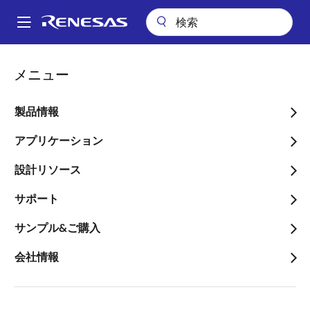
メ
イ
A
ン
Main
コ
会社案内
navigation
メニュー
ン
産業機器へのリチウムイオン電池導入を加速するマイコン内蔵の大電
パ
流対応、電池管理IC ソリューション、第一弾を発売
テ
ン
ン
製品情報
産業機器へのリチウムイオ
ツ
く
ン電池導入を加速するマイ
に
アプリケーション
ず
移
コン内蔵の大電流対応、電
設計リソース
動
池管理IC ソリューション、
サポート
第一弾を発売
サンプル&ご購入
～最大50V、10セルまで対応。豊富な
会社情報
サポートツールで安全な電池管理を容
易に実現～