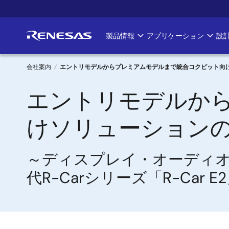
メ
イ
ン
製品情報
アプリケーション
設
Main
コ
ン
navigation
テ
会社案内
エントリモデルからプレミアムモデルまで統合コクピット向
ン
パ
エントリモデルか
ツ
に
ン
移
けソリューション
く
動
ず
～ディスプレイ・オーディオ
代R-Carシリーズ「R-Car 