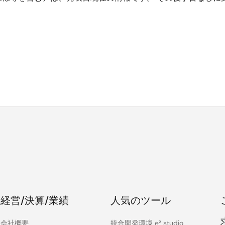
経営/決算/業績
人気のツール
会社概要
統合開発環境 e² studio