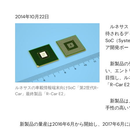
2014年10月22日
ルネサス 
待されるデ
SoC（Sy
ア開発ボー
新製品の登場
い、エント
目指し、ル
「R-Ca
ルネサスの車載情報端末向けSoC「第2世代R-
Car」最終製品「R-Car E2」
新製品は、
手性の高い
新製品の量産は2016年6月から開始し、2017年6月