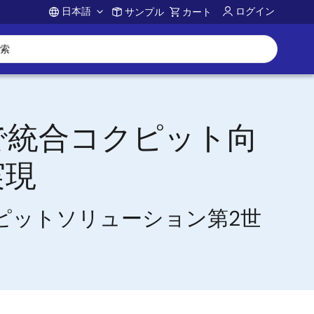
日本語
ログイン
サンプル
カート
Account
で統合コクピット向
実現
ピットソリューション第2世