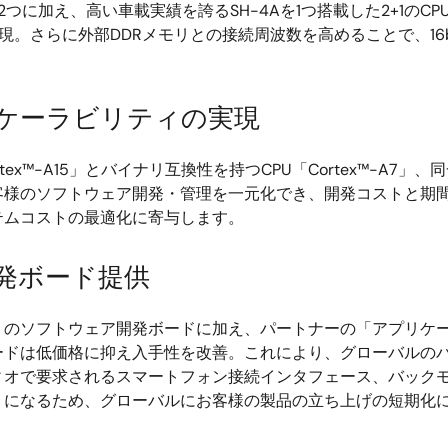
2つに加え、高い車載実績を誇るSH-4Aを1つ搭載した2+1のCP
。さらに外部DDRメモリとの接続周波数を高めることで、16b
スケーラビリティの実現
rtex™-A15」とバイナリ互換性を持つCPU「Cortex™-A
客様のソフトウェア開発・管理を一元化でき、開発コストと期
テムコストの最適化に寄与します。
開発ボード提供
のソフトウェア開発ボードに加え、パートナーの「アプリケー
ードは低価格に抑え入手性を改善。これにより、グローバルの
ィオで要求されるスマートフォン接続インタフェース、バック
うになるため、グローバルにお客様の製品の立ち上げの短期化