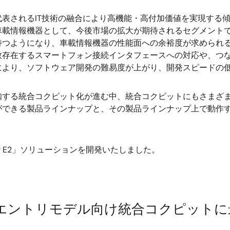
表されるIT技術の融合により高機能・高付加価値を実現する
車載情報機器として、今後市場の拡大が期待されるセグメント
持つようになり、車載情報機器の性能面への余裕度が求められ
数存在するスマートフォン接続インタフェースへの対応や、つ
により、ソフトウェア開発の難易度が上がり、開発スピードの
する統合コクピット化が進む中、統合コクピットにもさまざま
ができる製品ラインナップと、その製品ラインナップ上で動作
 E2」ソリューションを開発いたしました。
。
オとエントリモデル向け統合コクピット