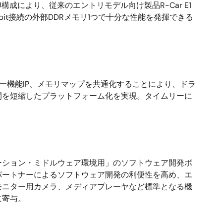
U構成により、従来のエントリモデル向け製品R-Car E1
it接続の外部DDRメモリ1つで十分な性能を発揮できる
7」、同一機能IP、メモリマップを共通化することにより、ドラ
間を短縮したプラットフォーム化を実現。タイムリーに
ション・ミドルウェア環境用」のソフトウェア開発ボ
パートナーによるソフトウェア開発の利便性を高め、エ
モニター用カメラ、メディアプレーヤなど標準となる機
に寄与。