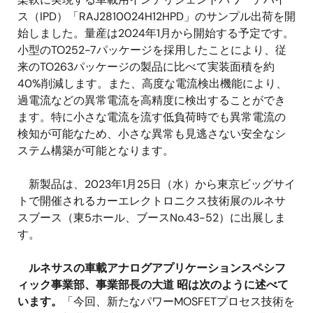
ス（IPD）「RAJ2810024H12HPD」のサンプル出荷を開
始しました。量産は2024年1月から開始する予定です。
小型のTO252-7パッケージを採用したことにより、従
来のTO263パッケージの製品に比べて実装面積を約
40%削減します。また、高度な電流検出機能により、
過電流などの異常電流を高精度に検出することができ
ます。特に小さな電流を流す低負荷時でも異常電流の
検知が可能なため、小さな異常も見逃さない安全なシ
ステム構築が可能となります。
新製品は、2023年1月25日（水）から東京ビッグサイ
トで開催されるカーエレクトロニクス技術展のルネサ
スブース（東5ホール、ブースNo.43-52）に出展しま
す。
ルネサスの車載アナログアプリケーションスペシフ
ィック事業部、事業部長の大道 昭は次のように述べて
います。
「今回、新たなパワーMOSFETプロセス技術を