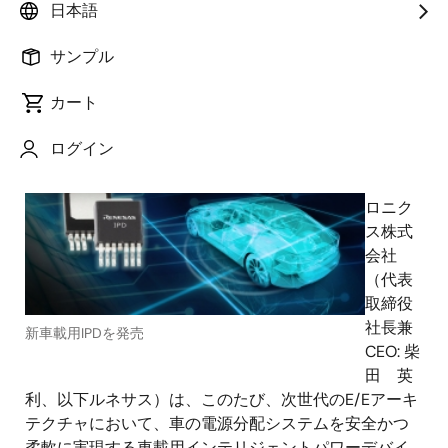
日本語
サンプル
2023年1月17日
カート
ルネ
ログイン
サス エ
レクト
ロニク
ス株式
会社
（代表
取締役
社長兼
新車載用IPDを発売
CEO: 柴
田 英
利、以下ルネサス）は、このたび、次世代のE/Eアーキ
テクチャにおいて、車の電源分配システムを安全かつ
柔軟に実現する車載用インテリジェントパワーデバイ