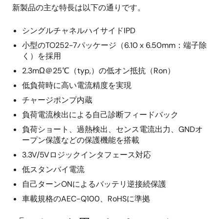
新製品の主な特長は以下の通りです。
シングルチャネルハイサイドIPD
小型のTO252-7パッケージ（6.10 x 6.50mm：端子除
く）を採用
2.3mΩ＠25℃（typ,）の低オン抵抗（Ron）
低負荷時に高い電流精度を実現
チャージポンプ内蔵
負荷電流検出による自己診断フィードバック
負荷ショート、過熱検出、センス電流出力、GNDオ
ープン保護などの保護機能を搭載
3.3V/5Vロジックインタフェース対応
低スタンバイ電流
自己ターンONによるバッテリ逆接続保護
車載規格のAEC-Q100、RoHSに準拠