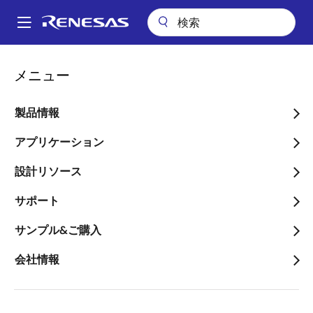
メ
イ
A
ン
Main
コ
会社案内
ニュースルーム
navigation
メニュー
ン
次世代のE/Eアーキテクチャにおける車の電源分配システムを、安全か
パ
つ柔軟に実現する車載用インテリジェントパワーデバイス（IPD）を発売
テ
ン
ン
製品情報
次世代のE/Eアーキテクチ
ツ
く
ャにおける車の電源分配シ
に
アプリケーション
ず
移
ステムを、安全かつ柔軟に
設計リソース
動
実現する車載用インテリジ
サポート
ェントパワーデバイス
サンプル&ご購入
（IPD）を発売
会社情報
～小型化により実装面積を約40%削減
～