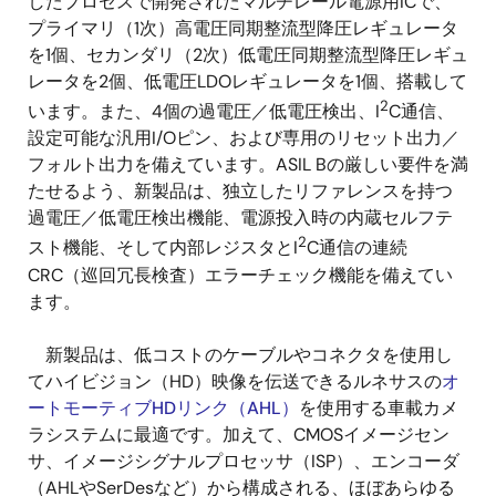
したプロセスで開発されたマルチレール電源用ICで、
プライマリ（1次）高電圧同期整流型降圧レギュレータ
を1個、セカンダリ（2次）低電圧同期整流型降圧レギュ
レータを2個、低電圧LDOレギュレータを1個、搭載して
2
います。また、4個の過電圧／低電圧検出、I
C通信、
設定可能な汎用I/Oピン、および専用のリセット出力／
フォルト出力を備えています。ASIL Bの厳しい要件を満
たせるよう、新製品は、独立したリファレンスを持つ
過電圧／低電圧検出機能、電源投入時の内蔵セルフテ
2
スト機能、そして内部レジスタとI
C通信の連続
CRC（巡回冗長検査）エラーチェック機能を備えてい
ます。
新製品は、低コストのケーブルやコネクタを使用し
てハイビジョン（HD）映像を伝送できるルネサスの
オ
ートモーティブHDリンク（AHL）
を使用する車載カメ
ラシステムに最適です。加えて、CMOSイメージセン
サ、イメージシグナルプロセッサ（ISP）、エンコーダ
（AHLやSerDesなど）から構成される、ほぼあらゆる