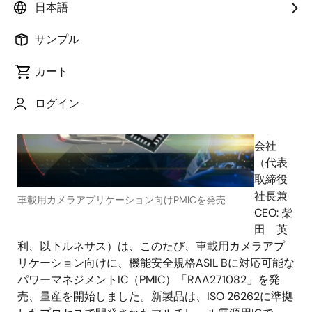
日本語
2022年11月2日
サンプル
ルネ
カート
サス エ
レクト
ログイン
ロニク
ス株式
会社
（代表
取締役
社長兼
車載用カメラアプリケーション向けPMICを発売
CEO: 柴
田 英
利、以下ルネサス）は、このたび、車載用カメラアプ
リケーション向けに、機能安全規格ASIL Bに対応可能な
パワーマネジメントIC（PMIC）「RAA271082」を発
売、量産を開始しました。新製品は、ISO 26262に準拠