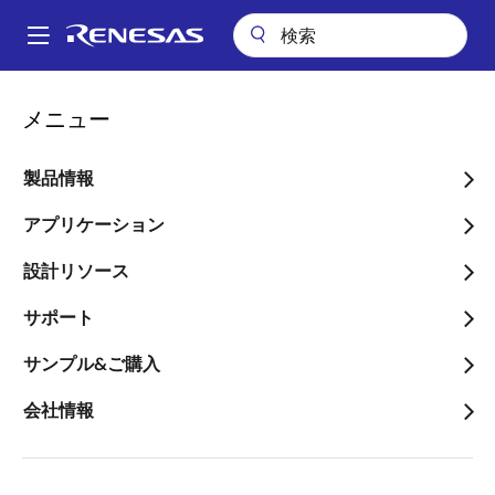
メ
イ
A
ン
Main
コ
会社案内
ニュースルーム
navigation
メニュー
ン
車載用カメラアプリケーション向けに、ASIL Bに対応可能なパワーマ
パ
ネジメントIC「RAA271082」を発売
テ
ン
ン
製品情報
車載用カメラアプリケーシ
ツ
く
ョン向けに、ASIL Bに対応
に
アプリケーション
ず
移
可能なパワーマネジメント
設計リソース
動
IC「RAA271082」を発売
サポート
～HD映像を安価に伝送できるオートモ
サンプル&ご購入
ーティブHDリンクを使用した車載カメ
会社情報
ラシステムに最適～