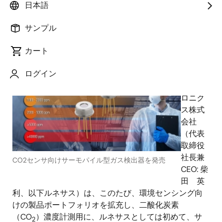
日本語
サンプル
2021年9月16日
カート
ルネ
ログイン
サス エ
レクト
ロニク
ス株式
会社
（代表
取締役
社長兼
CO2センサ向けサーモパイル型ガス検出器を発売
CEO: 柴
田 英
利、以下ルネサス）は、このたび、環境センシング向
けの製品ポートフォリオを拡充し、二酸化炭素
（CO
）濃度計測用に、ルネサスとしては初めて、サ
2