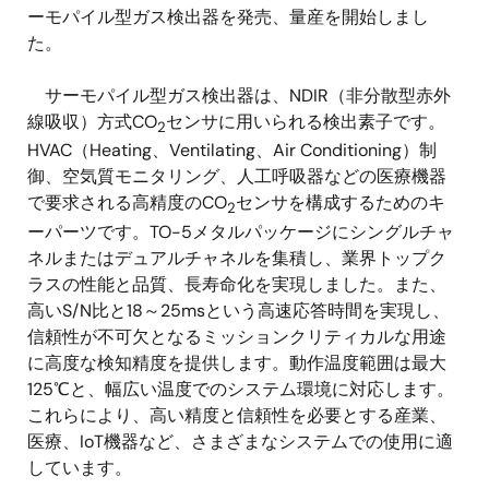
ーモパイル型ガス検出器を発売、量産を開始しまし
た。
サーモパイル型ガス検出器は、NDIR（非分散型赤外
線吸収）方式CO
センサに用いられる検出素子です。
2
HVAC（Heating、Ventilating、Air Conditioning）制
御、空気質モニタリング、人工呼吸器などの医療機器
で要求される高精度のCO
センサを構成するためのキ
2
ーパーツです。TO-5メタルパッケージにシングルチャ
ネルまたはデュアルチャネルを集積し、業界トップク
ラスの性能と品質、長寿命化を実現しました。また、
高いS/N比と18～25msという高速応答時間を実現し、
信頼性が不可欠となるミッションクリティカルな用途
に高度な検知精度を提供します。動作温度範囲は最大
125℃と、幅広い温度でのシステム環境に対応します。
これらにより、高い精度と信頼性を必要とする産業、
医療、IoT機器など、さまざまなシステムでの使用に適
しています。