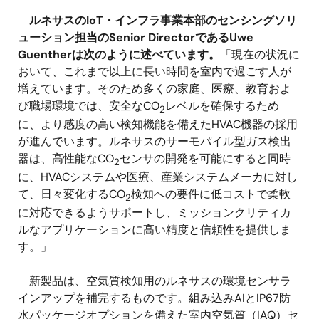
ルネサスのIoT・インフラ事業本部のセンシングソリ
ューション担当のSenior DirectorであるUwe
Guentherは次のように述べています。
「現在の状況に
おいて、これまで以上に長い時間を室内で過ごす人が
増えています。そのため多くの家庭、医療、教育およ
び職場環境では、安全なCO
レベルを確保するため
2
に、より感度の高い検知機能を備えたHVAC機器の採用
が進んでいます。ルネサスのサーモパイル型ガス検出
器は、高性能なCO
センサの開発を可能にすると同時
2
に、HVACシステムや医療、産業システムメーカに対し
て、日々変化するCO
検知への要件に低コストで柔軟
2
に対応できるようサポートし、ミッションクリティカ
ルなアプリケーションに高い精度と信頼性を提供しま
す。」
新製品は、空気質検知用のルネサスの環境センサラ
インアップを補完するものです。組み込みAIとIP67防
水パッケージオプションを備えた室内空気質（IAQ）セ