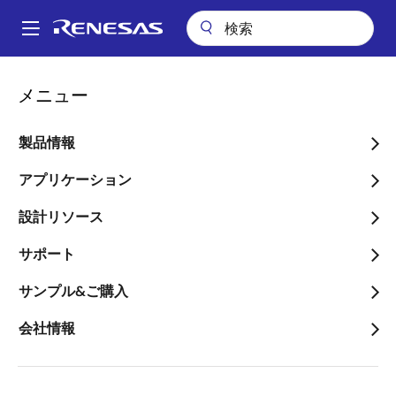
メ
イ
A
ン
Main
コ
会社案内
ニュースルーム
navigation
メニュー
ン
産業、医療機器向け環境センシングのポートフォリオを拡充し、CO₂
パ
センサ向けサーモパイル型ガス検出器を発売
テ
ン
ン
製品情報
産業、医療機器向け環境セ
ツ
く
ンシングのポートフォリオ
に
アプリケーション
ず
移
を拡充し、CO₂センサ向け
設計リソース
動
サーモパイル型ガス検出器
サポート
を発売
サンプル&ご購入
～シングルまたはデュアルチャネルの
会社情報
TO-5パッケージを用意。優れた性能と
品質、長寿命を実現～