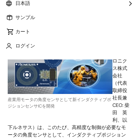
日本語
サンプル
2023年10月25日
カート
ルネ
ログイン
サス エ
レクト
ロニク
ス株式
会社
（代表
取締役
社長兼
産業用モータの角度センサとして新インダクティブポ
CEO: 柴
ジションセンサICを開発
田 英
利、以
下ルネサス）は、このたび、高精度な制御が必要なモ
ータの角度センサとして、インダクティブポジション