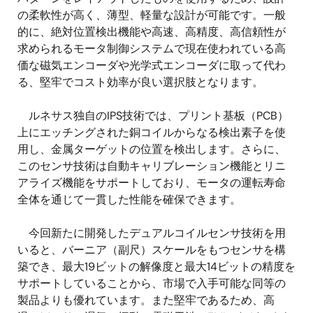
の柔軟性が高く、薄型、軽量な設計が可能です。一般
的に、絶対位置検出機能や高速、高精度、高信頼性が
求められるモータ制御システムで現在使われている高
価な磁気エンコーダや光学式エンコーダに取って代わ
る、堅牢でコスト効率が良い選択肢となります。
ルネサス独自のIPS技術では、プリント基板（PCB）
上にエッチングされた銅コイルからなる検出素子を使
用し、金属ターゲットの位置を検出します。さらに、
このセンサ技術は自動キャリブレーション機能とリニ
アライズ機能をサポートしており、モータの運転寿命
全体を通じて一貫した性能を確保できます。
今回新たに開発したデュアルコイルセンサ技術を用
いると、バーニア（副尺）スケールをもつセンサを構
築でき、最大19ビットの解像度と最大14ビットの精度を
サポートしていることから、市場で入手可能な同等の
製品よりも優れています。また堅牢であるため、高