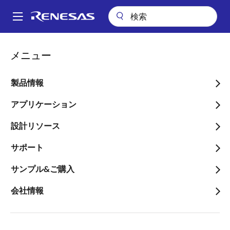
メ
イ
A
ン
Main
コ
会社案内
ニュースルーム
navigation
メニュー
ン
産業用モータの角度センサとして、高精度かつ堅牢で、コスト効率が
パ
極めて良い新インダクティブポジションセンサICを開発
テ
ン
ン
製品情報
産業用モータの角度センサ
ツ
く
として、高精度かつ堅牢
に
アプリケーション
ず
移
で、コスト効率が極めて良
設計リソース
動
い新インダクティブポジシ
サポート
ョンセンサICを開発
サンプル&ご購入
～磁気を使用しないため、ロボット、
会社情報
産業機器、医療機器に向けて、高精度
かつ信頼性の高いモータ制御を実現～