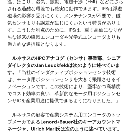
温、ほこり、湿気、振動、電磁干渉（EMI）などにさら
される過酷な環境でも確実に動作できます。IPSは浮遊
磁場の影響を受けにくく、メンテナンスが不要で、磁
気センサよりも誤差が生じにくいという特長がありま
す。こうした利点のために、IPSは、重く高価になりが
ちな従来の磁気エンコーダや光学式エンコーダよりも
魅力的な選択肢となります。
ルネサスのHPCアナログ（センサ）事業部、シニア
ダイレクタのJan Leuckfeldは次のように述べていま
す。
「当社のインダクティブポジションセンサ技術
は、モータ用ポジションセンサを大きく飛躍させるイ
ノベーションです。この技術により、堅牢かつ高精度
でコスト効率の良い、革新的なモータ用ポジションセ
ンサICを産業用途に提供できるようになりました。」
ルネサスの顧客で産業システム用エンコーダのトッ
プメーカである
Lenord+Bauer社のキーアカウントマ
ネージャ、Ulrich Marl氏は次のように述べています。