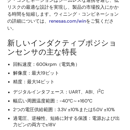
グ・コンビネーションはシームレスな連携を通じ、低
リスクの最適な設計を実現し、製品の市場投入にかか
る時間を短縮します。ウィニング・コンビネーション
の詳細については、
renesas.com/win
をご覧くださ
い。
新しいインダクティブポジショ
ンセンサの主な特長
回転速度：600krpm（電気角）
解像度：最大19ビット
精度：最大14ビット
2
デジタルインタフェース：UART、ABI、I
C
幅広い周囲温度範囲：-40°C～+160°C
2つの電圧供給範囲：3.3V ±10%または5.0V ±10%
過電圧、逆極性、短絡に対する保護：電源および出
力ピンの両方で±18V