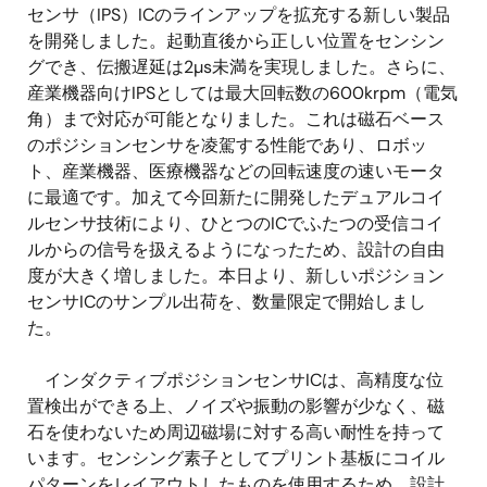
センサ（IPS）ICのラインアップを拡充する新しい製品
を開発しました。起動直後から正しい位置をセンシン
グでき、伝搬遅延は2µs未満を実現しました。さらに、
産業機器向けIPSとしては最大回転数の600krpm（電気
角）まで対応が可能となりました。これは磁石ベース
のポジションセンサを凌駕する性能であり、ロボッ
ト、産業機器、医療機器などの回転速度の速いモータ
に最適です。加えて今回新たに開発したデュアルコイ
ルセンサ技術により、ひとつのICでふたつの受信コイ
ルからの信号を扱えるようになったため、設計の自由
度が大きく増しました。本日より、新しいポジション
センサICのサンプル出荷を、数量限定で開始しまし
た。
インダクティブポジションセンサICは、高精度な位
置検出ができる上、ノイズや振動の影響が少なく、磁
石を使わないため周辺磁場に対する高い耐性を持って
います。センシング素子としてプリント基板にコイル
パターンをレイアウトしたものを使用するため、設計