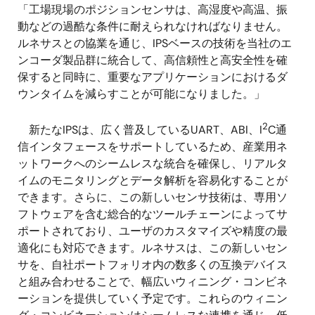
「工場現場のポジションセンサは、高湿度や高温、振
動などの過酷な条件に耐えられなければなりません。
ルネサスとの協業を通じ、IPSベースの技術を当社のエ
ンコーダ製品群に統合して、高信頼性と高安全性を確
保すると同時に、重要なアプリケーションにおけるダ
ウンタイムを減らすことが可能になりました。」
2
新たなIPSは、広く普及しているUART、ABI、I
C通
信インタフェースをサポートしているため、産業用ネ
ットワークへのシームレスな統合を確保し、リアルタ
イムのモニタリングとデータ解析を容易化することが
できます。さらに、この新しいセンサ技術は、専用ソ
フトウェアを含む総合的なツールチェーンによってサ
ポートされており、ユーザのカスタマイズや精度の最
適化にも対応できます。ルネサスは、この新しいセン
サを、自社ポートフォリオ内の数多くの互換デバイス
と組み合わせることで、幅広いウィニング・コンビネ
ーションを提供していく予定です。これらのウィニン