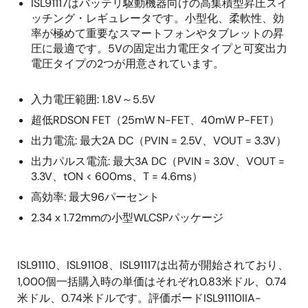
ISL91117はバッテリ駆動機器向けの高集積型昇圧スイ
ッチング・レギュレータです。小型化、柔軟性、効
率が極めて重要なスマートフォンやタブレットの昇
圧に最適です。5Vの固定出力電圧タイプと可変出力
電圧タイプの2つが用意されています。
入力電圧範囲: 1.8V～5.5V
超低RDSON FET（25mW N-FET、40mW P-FET）
出力電流: 最大2A DC（PVIN = 2.5V、VOUT = 3.3V）
出力パルス電流: 最大3A DC（PVIN = 3.0V、VOUT =
3.3V、tON < 600ms、T = 4.6ms）
高効率: 最大96パーセント
2.34 x 1.72mmの小型WLCSPパッケージ
ISL91110、ISL91108、ISL91117は出荷が開始されており、
1,000個一括購入時の単価はそれぞれ0.83米ドル、0.74
米ドル、0.74米ドルです。評価ボードISL91110IIA-