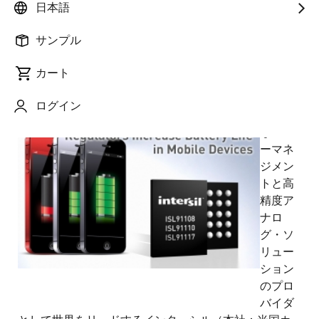
ズを防止
日本語
サンプル
カート
2014年4月10日
ログイン
革新的
なパワ
ーマネ
ジメン
トと高
精度ア
ナロ
グ・ソ
リュー
ション
のプロ
バイダ