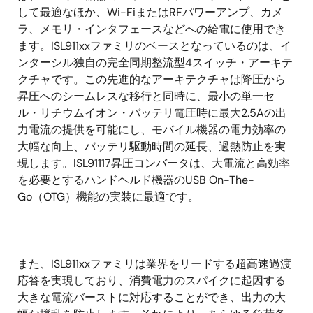
して最適なほか、Wi-FiまたはRFパワーアンプ、カメ
ラ、メモリ・インタフェースなどへの給電に使用でき
ます。ISL911xxファミリのベースとなっているのは、イ
ンターシル独自の完全同期整流型4スイッチ・アーキテ
クチャです。この先進的なアーキテクチャは降圧から
昇圧へのシームレスな移行と同時に、最小の単一セ
ル・リチウムイオン・バッテリ電圧時に最大2.5Aの出
力電流の提供を可能にし、モバイル機器の電力効率の
大幅な向上、バッテリ駆動時間の延長、過熱防止を実
現します。ISL91117昇圧コンバータは、大電流と高効率
を必要とするハンドヘルド機器のUSB On-The-
Go（OTG）機能の実装に最適です。
また、ISL911xxファミリは業界をリードする超高速過渡
応答を実現しており、消費電力のスパイクに起因する
大きな電流バーストに対応することができ、出力の大