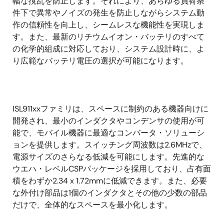
幅な撹乱を防止します。それにより、あらゆる負荷条
件下で異常やノイズの発生を防止しながらシステム動
作の信頼性を向上し、シームレスな機能性を実現しま
す。また、最新のリチウムイオン・バッテリのすべて
の化学的組成に対応しており、システム設計時に、よ
り広範なバッテリ電圧の選択が可能になります。
ISL911xxファミリは、スペースに制約のある機器向けに
開発され、最小のインダクタやコンデンサの使用が可
能で、モバイル機器に最適なコンバータ・ソリューシ
ョンを提供します。スイッチング周波数は2.6MHzで、
電源サイズのさらなる低減を可能にします。先進的な
ウエハ・レベルCSPパッケージを採用しており、占有面
積をわずか2.34 x 1.72mmに低減できます。また、必要
な外付け部品は1個のインダクタとその他の少数の部品
だけで、全体的なスペースを最小化します。