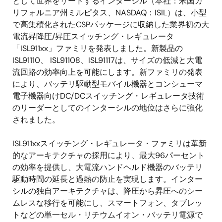
として世界をリードするインターシル（本社：米国カ
リフォルニア州ミルピタス、NASDAQ：ISIL）は、小型
で高集積化されたCSPパッケージに収納した業界初の大
電流昇降圧/昇圧スイッチング・レギュレータ
「ISL911xx」ファミリを発表しました。新製品の
ISL91110、 ISL91108、ISL91117は、サイズの低減と大電
流回路の効率向上を可能にします。新ファミリの発表
により、バッテリ駆動型モバイル機器とコンシューマ
電子機器向けDC/DCスイッチング・レギュレータ技術
のリーダーとしてのインターシルの地位はさらに強化
されました。
ISL911xxスイッチング・レギュレータ・ファミリは革新
的なアーキテクチャの採用により、最大96パーセント
の効率を提供し、大電流ハンドヘルド機器のバッテリ
駆動時間の延長と過熱の防止を実現します。インター
シルの独自アーキテクチャは、降圧から昇圧へのシー
ムレスな移行を可能にし、スマートフォン、タブレッ
トなどの単一セル・リチウムイオン・バッテリ電源で