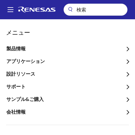
メ
イ
A
ン
Main
コ
会社案内
ニュースルーム
navigation
メニュー
ン
インターシル モバイル機器のバッテリ駆動時間延長を実現する昇降圧/
パ
昇圧スイッチング・レギュレータ「ISL911xx」ファミリを発表
テ
ン
ン
製品情報
インターシル モバイル機
ツ
く
器のバッテリ駆動時間延長
に
アプリケーション
ず
移
を実現する昇降圧/昇圧ス
設計リソース
動
イッチング・レギュレータ
サポート
「ISL911xx」ファミリを発
サンプル&ご購入
表
会社情報
業界をリードするフォーム・ファク
タ。 モバイル機器の過熱、異常、ノイ